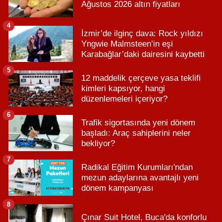
Ağustos 2026 altın fiyatları
4
İzmir’de ilginç dava: Rock yıldızı
Yngwie Malmsteen’in eşi
Karabağlar’daki dairesini kaybetti
5
12 maddelik çerçeve yasa teklifi
kimleri kapsıyor, hangi
düzenlemeleri içeriyor?
6
Trafik sigortasında yeni dönem
başladı: Araç sahiplerini neler
bekliyor?
7
Radikal Eğitim Kurumları'ndan
mezun adaylarına avantajlı yeni
dönem kampanyası
8
Çınar Suit Hotel, Buca'da konforlu