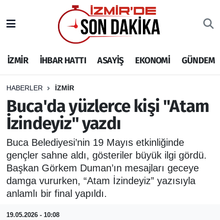
İZMİR
İzmir Nöbetçi Eczaneler
İZMİR
İHBAR HATTI
ASAYİŞ
EKONOMİ
GÜNDEM
İHBAR HATTI
İzmir Hava Durumu
DEPREM
İzmir Namaz Vakitleri
HABERLER
İZMİR
Buca'da yüzlerce kişi "Atam
GENEL
İzmir Trafik Yoğunluk Haritası
İzindeyiz" yazdı
EKONOMİ
Puan Durumu ve Fikstür
Buca Belediyesi’nin 19 Mayıs etkinliğinde
gençler sahne aldı, gösteriler büyük ilgi gördü.
SİYASET
Tüm Manşetler
Başkan Görkem Duman’ın mesajları geceye
damga vururken, “Atam İzindeyiz” yazısıyla
SPOR
Son Dakika Haberleri
anlamlı bir final yapıldı.
ASAYİŞ
Haber Arşivi
19.05.2026 - 10:08