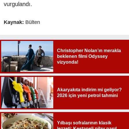
vurgulandı.
Kaynak:
Bülten
Christopher Nolan’ın merakla
beklenen filmi Odyssey
vizyonda!
Akaryakıta indirim mi geliyor?
2026 için yeni petrol tahmini
Yılbaşı sofralarının klasik
lezzeti: Kestaneli pilav nasıl