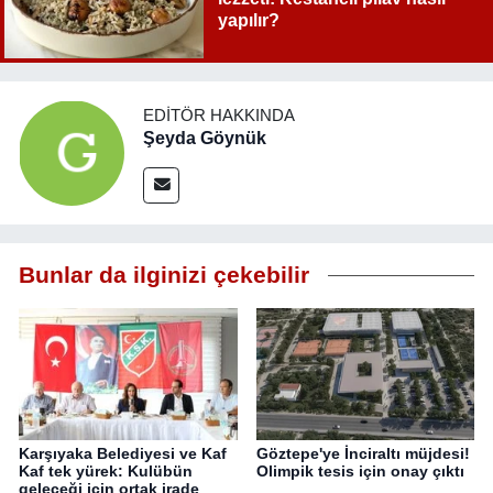
yapılır?
EDITÖR HAKKINDA
Şeyda Göynük
Bunlar da ilginizi çekebilir
Karşıyaka Belediyesi ve Kaf
Göztepe'ye İnciraltı müjdesi!
Kaf tek yürek: Kulübün
Olimpik tesis için onay çıktı
geleceği için ortak irade