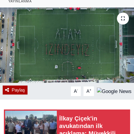
YAYINLANMA
RESMİ REKLAM
Paylaş
-
+
A
A
İlkay Çiçek'in
avukatından ilk
açıklama: Müvekkilim