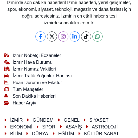
İzmir'de son dakika haberleri! İzmir haberleri, yerel gelişmeler,
spor, ekonomi, siyaset, teknoloji, magazin ve daha fazlası için
doğru adrestesiniz. İzmir'in en etkili haber sitesi
izmirdesondakika.com.tr!
İzmir Nöbetçi Eczaneler
İzmir Hava Durumu
İzmir Namaz Vakitleri
İzmir Trafik Yoğunluk Haritası
Puan Durumu ve Fikstür
Tüm Manşetler
Son Dakika Haberleri
Haber Arşivi
İZMİR
GÜNDEM
GENEL
SİYASET
EKONOMİ
SPOR
ASAYİŞ
ASTROLOJİ
BİLİM
DÜNYA
EĞİTİM
KÜLTÜR-SANAT