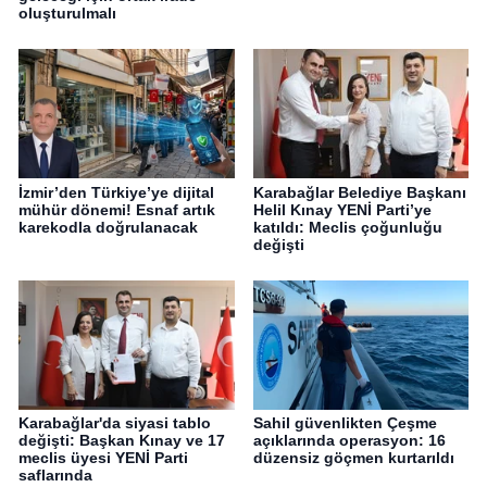
oluşturulmalı
İzmir’den Türkiye’ye dijital
Karabağlar Belediye Başkanı
mühür dönemi! Esnaf artık
Helil Kınay YENİ Parti’ye
karekodla doğrulanacak
katıldı: Meclis çoğunluğu
değişti
Karabağlar'da siyasi tablo
Sahil güvenlikten Çeşme
değişti: Başkan Kınay ve 17
açıklarında operasyon: 16
meclis üyesi YENİ Parti
düzensiz göçmen kurtarıldı
saflarında