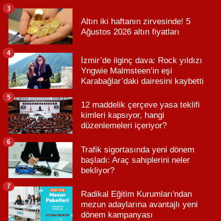
3
Altın iki haftanın zirvesinde! 5
Ağustos 2026 altın fiyatları
4
İzmir’de ilginç dava: Rock yıldızı
Yngwie Malmsteen’in eşi
Karabağlar’daki dairesini kaybetti
5
12 maddelik çerçeve yasa teklifi
kimleri kapsıyor, hangi
düzenlemeleri içeriyor?
6
Trafik sigortasında yeni dönem
başladı: Araç sahiplerini neler
bekliyor?
7
Radikal Eğitim Kurumları'ndan
mezun adaylarına avantajlı yeni
dönem kampanyası