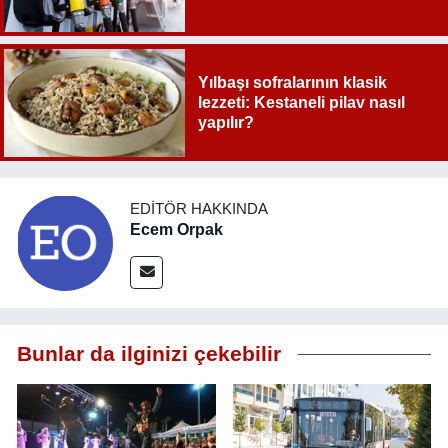
Yılbaşı sofralarının klasik
lezzeti: Kestaneli pilav nasıl
yapılır?
EDITÖR HAKKINDA
Ecem Orpak
Bunlar da ilginizi çekebilir