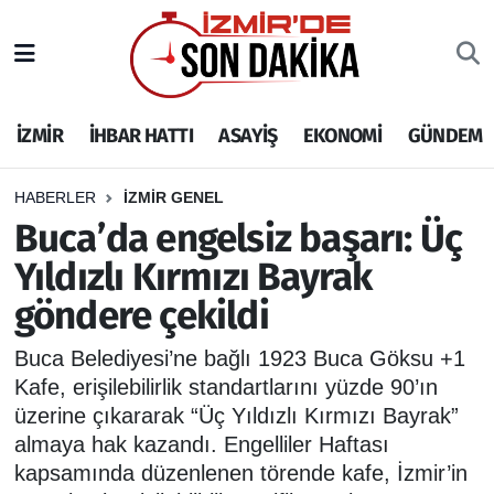
İZMİR
İzmir Nöbetçi Eczaneler
İZMİR
İHBAR HATTI
ASAYİŞ
EKONOMİ
GÜNDEM
İHBAR HATTI
İzmir Hava Durumu
DEPREM
İzmir Namaz Vakitleri
HABERLER
İZMİR GENEL
Buca’da engelsiz başarı: Üç
GENEL
İzmir Trafik Yoğunluk Haritası
Yıldızlı Kırmızı Bayrak
göndere çekildi
EKONOMİ
Puan Durumu ve Fikstür
Buca Belediyesi’ne bağlı 1923 Buca Göksu +1
SİYASET
Tüm Manşetler
Kafe, erişilebilirlik standartlarını yüzde 90’ın
üzerine çıkararak “Üç Yıldızlı Kırmızı Bayrak”
SPOR
Son Dakika Haberleri
almaya hak kazandı. Engelliler Haftası
kapsamında düzenlenen törende kafe, İzmir’in
ASAYİŞ
Haber Arşivi