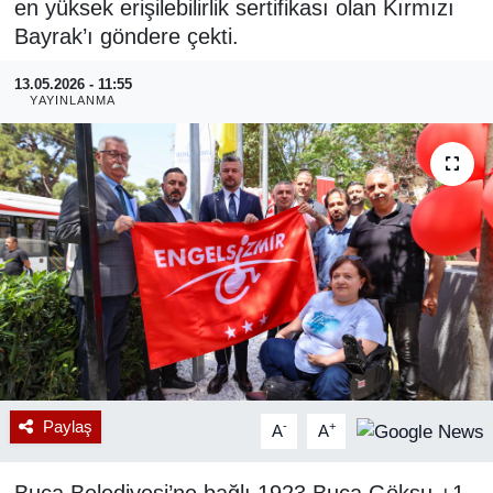
en yüksek erişilebilirlik sertifikası olan Kırmızı
Bayrak’ı göndere çekti.
RESMİ REKLAM
13.05.2026 - 11:55
YAYINLANMA
Paylaş
-
+
A
A
Buca Belediyesi’ne bağlı 1923 Buca Göksu +1