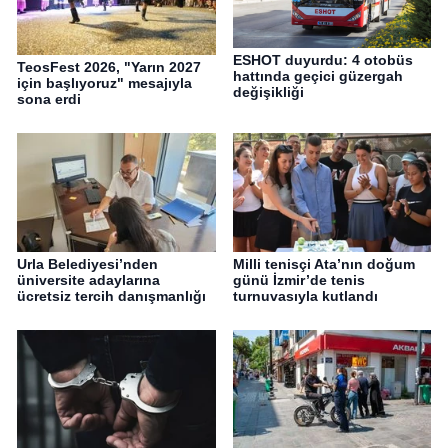
ESHOT duyurdu: 4 otobüs
TeosFest 2026, "Yarın 2027
hattında geçici güzergah
için başlıyoruz" mesajıyla
değişikliği
sona erdi
Urla Belediyesi’nden
Milli tenisçi Ata’nın doğum
üniversite adaylarına
günü İzmir’de tenis
ücretsiz tercih danışmanlığı
turnuvasıyla kutlandı