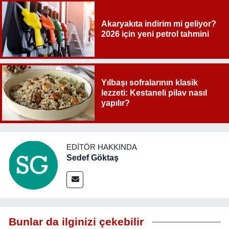
Akaryakıta indirim mi geliyor?
2026 için yeni petrol tahmini
Yılbaşı sofralarının klasik
lezzeti: Kestaneli pilav nasıl
yapılır?
EDITÖR HAKKINDA
Sedef Göktaş
Bunlar da ilginizi çekebilir