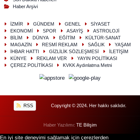
Haber Arşivi
İZMİR
GÜNDEM
GENEL
SİYASET
EKONOMİ
SPOR
ASAYİŞ
ASTROLOJİ
BİLİM
DÜNYA
EĞİTİM
KÜLTÜR-SANAT
MAGAZİN
RESMİ REKLAM
SAĞLIK
YAŞAM
İHBAR HATTI
GİZLİLİK SÖZLEŞMESİ
İLETİŞİM
KÜNYE
REKLAM VER
YAYIN POLİTİKASI
ÇEREZ POLİTİKASI
KVKK Aydınlatma Metni
RSS
Copyright © 2024. Her hakkı saklıdır.
Haber Yazılımı:
TE Bilişim
En iyi site deneyimi sağlamak için çerezlerden