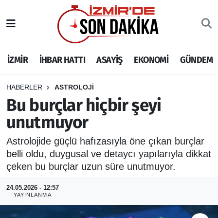
İZMİR
İzmir Nöbetçi Eczaneler
İZMİR
İHBAR HATTI
ASAYİŞ
EKONOMİ
GÜNDEM
İHBAR HATTI
İzmir Hava Durumu
DEPREM
İzmir Namaz Vakitleri
HABERLER
ASTROLOJİ
Bu burçlar hiçbir şeyi
GENEL
İzmir Trafik Yoğunluk Haritası
unutmuyor
EKONOMİ
Puan Durumu ve Fikstür
Astrolojide güçlü hafızasıyla öne çıkan burçlar
belli oldu, duygusal ve detaycı yapılarıyla dikkat
SİYASET
Tüm Manşetler
çeken bu burçlar uzun süre unutmuyor.
SPOR
Son Dakika Haberleri
24.05.2026 - 12:57
YAYINLANMA
ASAYİŞ
Haber Arşivi