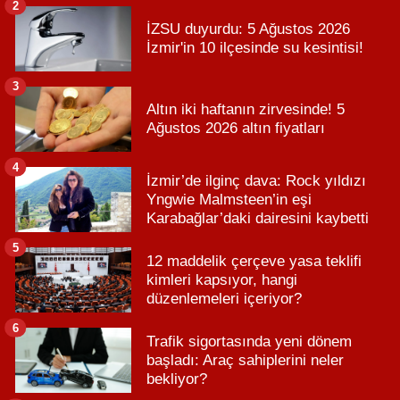
2
İZSU duyurdu: 5 Ağustos 2026
İzmir'in 10 ilçesinde su kesintisi!
3
Altın iki haftanın zirvesinde! 5
Ağustos 2026 altın fiyatları
4
İzmir’de ilginç dava: Rock yıldızı
Yngwie Malmsteen’in eşi
Karabağlar’daki dairesini kaybetti
5
12 maddelik çerçeve yasa teklifi
kimleri kapsıyor, hangi
düzenlemeleri içeriyor?
6
Trafik sigortasında yeni dönem
başladı: Araç sahiplerini neler
bekliyor?