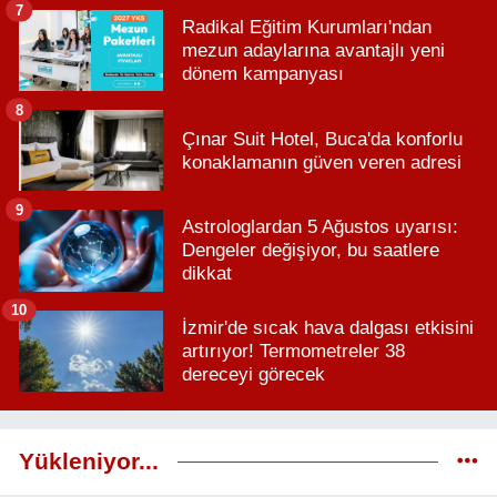
7
Radikal Eğitim Kurumları'ndan
mezun adaylarına avantajlı yeni
dönem kampanyası
8
Çınar Suit Hotel, Buca'da konforlu
konaklamanın güven veren adresi
9
Astrologlardan 5 Ağustos uyarısı:
Dengeler değişiyor, bu saatlere
dikkat
10
İzmir'de sıcak hava dalgası etkisini
artırıyor! Termometreler 38
dereceyi görecek
Yükleniyor...