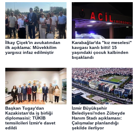
İlkay Çiçek'in avukatından
Karabağlar'da "kız meselesi"
ilk açıklama: Müvekkilim
kavgası kanlı bitti! 15
yargısız infaz edilmiştir
yaşındaki çocuk kalbinden
bıçaklandı
Başkan Tugay'dan
İzmir Büyükşehir
Kazakistan'da iş birliği
Belediyesi'nden Zübeyde
diplomasisi: TÜKİB
Hanım Stadı açıklaması:
temsilcileri İzmir'e davet
Çalışmalar planlandığı
edildi
şekilde ilerliyor