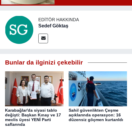
EDITÖR HAKKINDA
Sedef Göktaş
Bunlar da ilginizi çekebilir
Karabağlar'da siyasi tablo
Sahil güvenlikten Çeşme
değişti: Başkan Kınay ve 17
açıklarında operasyon: 16
meclis üyesi YENİ Parti
düzensiz göçmen kurtarıldı
saflarında