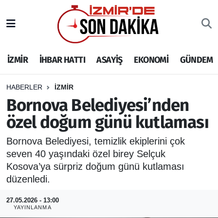
İZMİR
İzmir Nöbetçi Eczaneler
İZMİR
İHBAR HATTI
ASAYİŞ
EKONOMİ
GÜNDEM
İHBAR HATTI
İzmir Hava Durumu
DEPREM
İzmir Namaz Vakitleri
HABERLER
İZMİR
Bornova Belediyesi’nden
GENEL
İzmir Trafik Yoğunluk Haritası
özel doğum günü kutlaması
EKONOMİ
Puan Durumu ve Fikstür
Bornova Belediyesi, temizlik ekiplerini çok
seven 40 yaşındaki özel birey Selçuk
SİYASET
Tüm Manşetler
Kosova’ya sürpriz doğum günü kutlaması
düzenledi.
SPOR
Son Dakika Haberleri
27.05.2026 - 13:00
YAYINLANMA
ASAYİŞ
Haber Arşivi