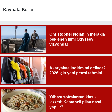
Kaynak:
Bülten
Christopher Nolan’ın merakla
beklenen filmi Odyssey
vizyonda!
Akaryakıta indirim mi geliyor?
2026 için yeni petrol tahmini
Yılbaşı sofralarının klasik
lezzeti: Kestaneli pilav nasıl
yapılır?