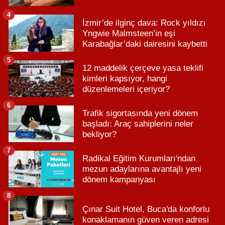
4
İzmir’de ilginç dava: Rock yıldızı
Yngwie Malmsteen’in eşi
Karabağlar’daki dairesini kaybetti
5
12 maddelik çerçeve yasa teklifi
kimleri kapsıyor, hangi
düzenlemeleri içeriyor?
6
Trafik sigortasında yeni dönem
başladı: Araç sahiplerini neler
bekliyor?
7
Radikal Eğitim Kurumları'ndan
mezun adaylarına avantajlı yeni
dönem kampanyası
8
Çınar Suit Hotel, Buca'da konforlu
konaklamanın güven veren adresi