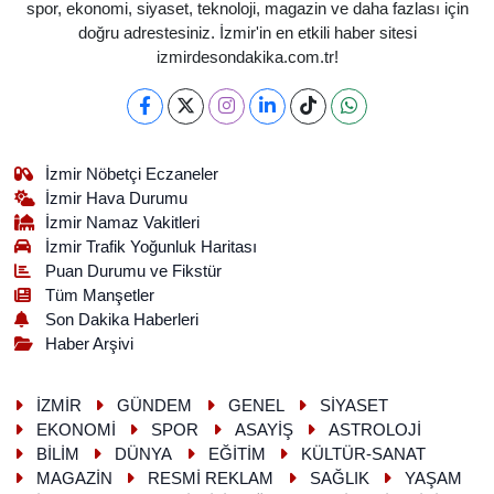
spor, ekonomi, siyaset, teknoloji, magazin ve daha fazlası için
doğru adrestesiniz. İzmir'in en etkili haber sitesi
izmirdesondakika.com.tr!
İzmir Nöbetçi Eczaneler
İzmir Hava Durumu
İzmir Namaz Vakitleri
İzmir Trafik Yoğunluk Haritası
Puan Durumu ve Fikstür
Tüm Manşetler
Son Dakika Haberleri
Haber Arşivi
İZMİR
GÜNDEM
GENEL
SİYASET
EKONOMİ
SPOR
ASAYİŞ
ASTROLOJİ
BİLİM
DÜNYA
EĞİTİM
KÜLTÜR-SANAT
MAGAZİN
RESMİ REKLAM
SAĞLIK
YAŞAM