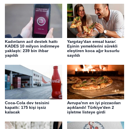
Kadınların acil destek hattı
Yargıtay'dan emsal karar:
KADES 10 milyon indirmeye
Eşinin yemeklerini sürekli
yaklaştı: 239 bin ihbar
eleştiren koca ağır kusurlu
yapıldı
sayıldı
Coca-Cola dev tesisini
Avrupa'nın en iyi pizzacıları
kapattı: 175 kişi işsiz
açıklandı! Türkiye'den 2
kalacak
işletme listeye girdi