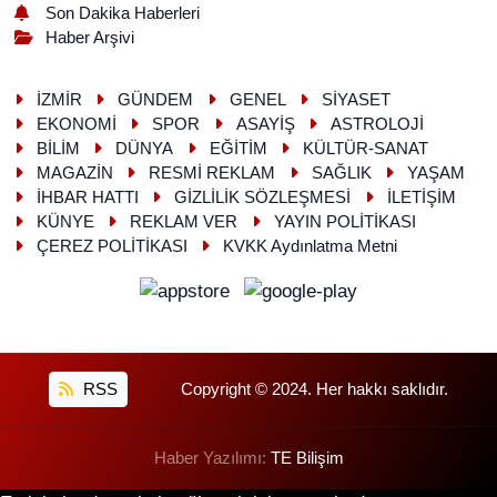
Son Dakika Haberleri
Haber Arşivi
İZMİR
GÜNDEM
GENEL
SİYASET
EKONOMİ
SPOR
ASAYİŞ
ASTROLOJİ
BİLİM
DÜNYA
EĞİTİM
KÜLTÜR-SANAT
MAGAZİN
RESMİ REKLAM
SAĞLIK
YAŞAM
İHBAR HATTI
GİZLİLİK SÖZLEŞMESİ
İLETİŞİM
KÜNYE
REKLAM VER
YAYIN POLİTİKASI
ÇEREZ POLİTİKASI
KVKK Aydınlatma Metni
RSS
Copyright © 2024. Her hakkı saklıdır.
Haber Yazılımı:
TE Bilişim