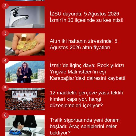
2
İZSU duyurdu: 5 Ağustos 2026
İzmir'in 10 ilçesinde su kesintisi!
3
Altın iki haftanın zirvesinde! 5
Ağustos 2026 altın fiyatları
4
İzmir’de ilginç dava: Rock yıldızı
Yngwie Malmsteen’in eşi
Karabağlar’daki dairesini kaybetti
5
12 maddelik çerçeve yasa teklifi
kimleri kapsıyor, hangi
düzenlemeleri içeriyor?
6
Trafik sigortasında yeni dönem
başladı: Araç sahiplerini neler
bekliyor?