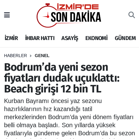
İZMİR
İzmir Nöbetçi Eczaneler
İZMİR
İHBAR HATTI
ASAYİŞ
EKONOMİ
GÜNDEM
İHBAR HATTI
İzmir Hava Durumu
DEPREM
İzmir Namaz Vakitleri
HABERLER
GENEL
Bodrum’da yeni sezon
GENEL
İzmir Trafik Yoğunluk Haritası
fiyatları dudak uçuklattı:
Beach girişi 12 bin TL
EKONOMİ
Puan Durumu ve Fikstür
Kurban Bayramı öncesi yaz sezonu
SİYASET
Tüm Manşetler
hazırlıklarının hız kazandığı tatil
merkezlerinden Bodrum’da yeni dönem fiyatları
SPOR
Son Dakika Haberleri
belli olmaya başladı. Son yıllarda yüksek
fiyatlarıyla gündeme gelen Bodrum’da bu sezon
ASAYİŞ
Haber Arşivi