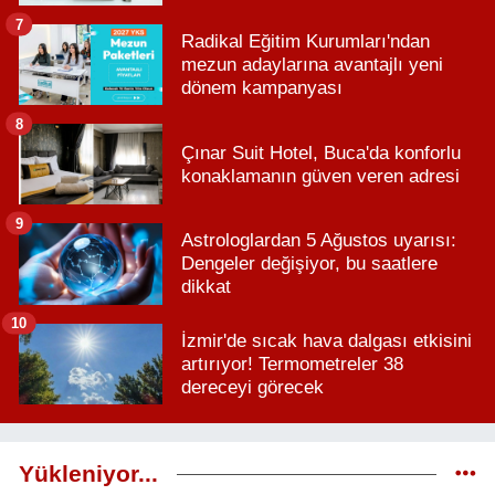
7
Radikal Eğitim Kurumları'ndan
mezun adaylarına avantajlı yeni
dönem kampanyası
8
Çınar Suit Hotel, Buca'da konforlu
konaklamanın güven veren adresi
9
Astrologlardan 5 Ağustos uyarısı:
Dengeler değişiyor, bu saatlere
dikkat
10
İzmir'de sıcak hava dalgası etkisini
artırıyor! Termometreler 38
dereceyi görecek
Yükleniyor...