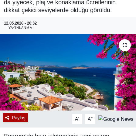
da yiyecek, plaj ve konaklama ücretlerinin
dikkat çekici seviyelerde olduğu görüldü.
RESMİ REKLAM
12.05.2026 - 20:32
YAYINLANMA
Paylaş
-
+
A
A
Bodrum’da bazı işletmelerin yeni sezon