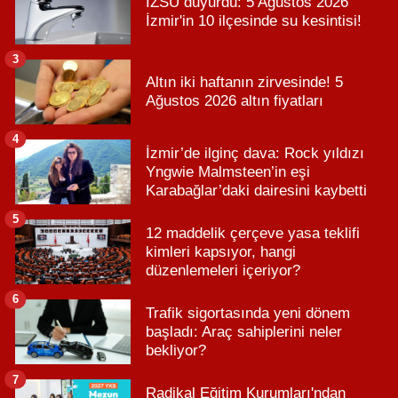
İZSU duyurdu: 5 Ağustos 2026
İzmir'in 10 ilçesinde su kesintisi!
3
Altın iki haftanın zirvesinde! 5
Ağustos 2026 altın fiyatları
4
İzmir’de ilginç dava: Rock yıldızı
Yngwie Malmsteen’in eşi
Karabağlar’daki dairesini kaybetti
5
12 maddelik çerçeve yasa teklifi
kimleri kapsıyor, hangi
düzenlemeleri içeriyor?
6
Trafik sigortasında yeni dönem
başladı: Araç sahiplerini neler
bekliyor?
7
Radikal Eğitim Kurumları'ndan