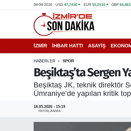
08-08-2026
USD
47,7436
EUR
55,2510
GBP
64,481
İZMİR
İzmir Nöbetçi Eczaneler
İHBAR HATTI
İzmir Hava Durumu
İZMİR
İHBAR HATTI
ASAYİŞ
EKONOM
DEPREM
İzmir Namaz Vakitleri
HABERLER
SPOR
GENEL
İzmir Trafik Yoğunluk Haritası
Beşiktaş’ta Sergen Y
EKONOMİ
Puan Durumu ve Fikstür
Beşiktaş JK, teknik direktör S
Ümraniye’de yapılan kritik topl
SİYASET
Tüm Manşetler
18.05.2026 - 15:19
SPOR
Son Dakika Haberleri
YAYINLANMA
ASAYİŞ
Haber Arşivi