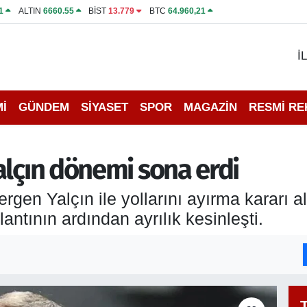
1
ALTIN
6660.55
BİST
13.779
BTC
64.960,21
İ
İ
GÜNDEM
SİYASET
SPOR
MAGAZİN
RESMİ R
alçın dönemi sona erdi
ergen Yalçın ile yollarını ayırma kararı a
antının ardından ayrılık kesinleşti.