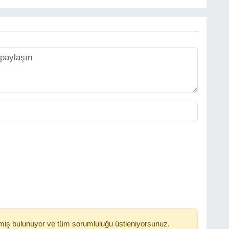
miş bulunuyor ve tüm sorumluluğu üstleniyorsunuz.