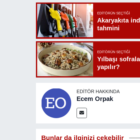
EDITÖRÜN SEÇTIĞI
Akaryakıta ind
tahmini
EDITÖRÜN SEÇTIĞI
Yılbaşı sofrala
yapılır?
EDITÖR HAKKINDA
Ecem Orpak
Bunlar da ilginizi çekebilir