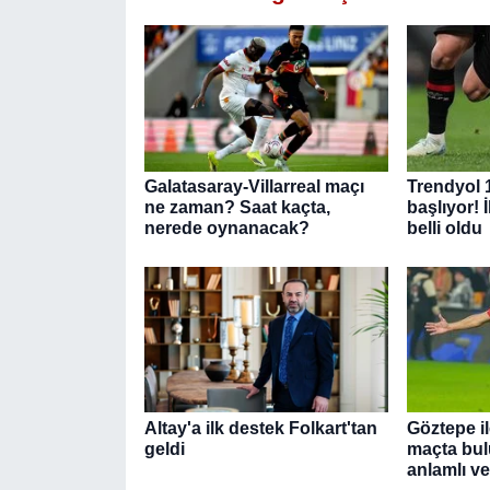
Galatasaray-Villarreal maçı
Trendyol 
ne zaman? Saat kaçta,
başlıyor! 
nerede oynanacak?
belli oldu
Altay'a ilk destek Folkart'tan
Göztepe i
geldi
maçta bul
anlamlı v