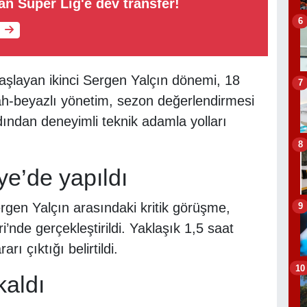
n Süper Lig'e dev transfer!
6
aşlayan ikinci Sergen Yalçın dönemi, 18
7
yah-beyazlı yönetim, sezon değerlendirmesi
ndan deneyimli teknik adamla yolları
8
ye’de yapıldı
rgen Yalçın arasındaki kritik görüşme,
9
’nde gerçekleştirildi. Yaklaşık 1,5 saat
rı çıktığı belirtildi.
10
kaldı