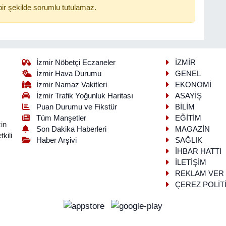
ir şekilde sorumlu tutulamaz.
İzmir Nöbetçi Eczaneler
İZMİR
İzmir Hava Durumu
GENEL
İzmir Namaz Vakitleri
EKONOMİ
İzmir Trafik Yoğunluk Haritası
ASAYİŞ
Puan Durumu ve Fikstür
BİLİM
Tüm Manşetler
EĞİTİM
in
Son Dakika Haberleri
MAGAZİN
kili
Haber Arşivi
SAĞLIK
İHBAR HATTI
İLETİŞİM
REKLAM VER
ÇEREZ POLİT