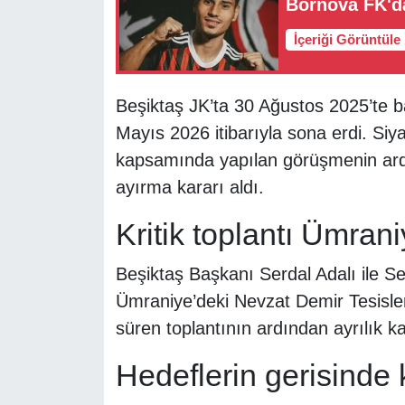
Bornova FK'da
İçeriği Görüntüle
Beşiktaş JK’ta 30 Ağustos 2025’te b
Mayıs 2026 itibarıyla sona erdi. Si
kapsamında yapılan görüşmenin ardı
ayırma kararı aldı.
Kritik toplantı Ümrani
Beşiktaş Başkanı Serdal Adalı ile Se
Ümraniye’deki Nevzat Demir Tesisleri
süren toplantının ardından ayrılık kara
Hedeflerin gerisinde 