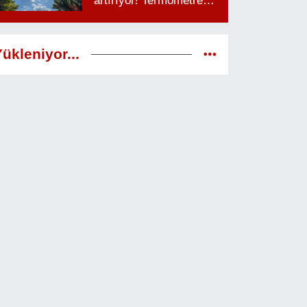
artırıyor! Termometreler
38 dereceyi görecek
ükleniyor...