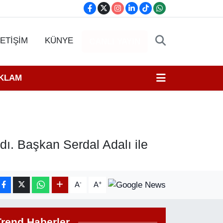
LETİŞİM
KÜNYE
CANLI YAYIN
EKLAM
ldı. Başkan Serdal Adalı ile
-
+
A
A
Trend Haberler