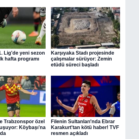
1. Lig'de yeni sezon
Karşıyaka Stadı projesinde
İlk hafta programı
çalışmalar sürüyor: Zemin
etüdü süreci başladı
le Trabzonspor özel
Filenin Sultanları'nda Ebrar
uşuyor: Köybaşı’na
Karakurt'tan kötü haber! TVF
eda
resmen açıkladı