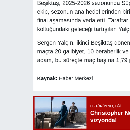
Beşiktaş, 2025-2026 sezonunda Süpe
ekip, sezonun ana hedeflerinden biri
final aşamasında veda etti. Taraftar 
koltuğundaki geleceği tartışılan Yalç
Sergen Yalçın, ikinci Beşiktaş döne
maçta 20 galibiyet, 10 beraberlik ve
adam, bu süreçte maç başına 1,79 
Kaynak:
Haber Merkezi
EDITÖRÜN SEÇTIĞI
Christopher N
vizyonda!