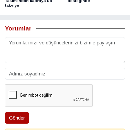
Takımı'ndan kadroya üç
desteğinde
takviye
Yorumlar
Gönder