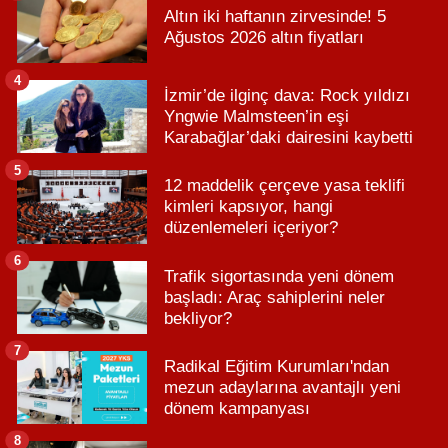
Altın iki haftanın zirvesinde! 5
Ağustos 2026 altın fiyatları
4
İzmir’de ilginç dava: Rock yıldızı
Yngwie Malmsteen’in eşi
Karabağlar’daki dairesini kaybetti
5
12 maddelik çerçeve yasa teklifi
kimleri kapsıyor, hangi
düzenlemeleri içeriyor?
6
Trafik sigortasında yeni dönem
başladı: Araç sahiplerini neler
bekliyor?
7
Radikal Eğitim Kurumları'ndan
mezun adaylarına avantajlı yeni
dönem kampanyası
8