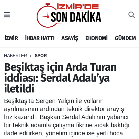
İZMİR
İzmir Nöbetçi Eczaneler
İZMİR
İHBAR HATTI
ASAYİŞ
EKONOMİ
GÜNDEM
İHBAR HATTI
İzmir Hava Durumu
DEPREM
İzmir Namaz Vakitleri
HABERLER
SPOR
Beşiktaş için Arda Turan
GENEL
İzmir Trafik Yoğunluk Haritası
iddiası: Serdal Adalı’ya
iletildi
EKONOMİ
Puan Durumu ve Fikstür
Beşiktaş’ta Sergen Yalçın ile yolların
SİYASET
Tüm Manşetler
ayrılmasının ardından teknik direktör arayışı
hız kazandı. Başkan Serdal Adalı’nın yabancı
SPOR
Son Dakika Haberleri
bir teknik adamla çalışma fikrine sıcak baktığı
ifade edilirken, yönetim içinde ise yerli hoca
ASAYİŞ
Haber Arşivi