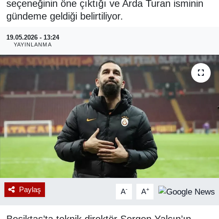
seçeneğinin öne çıktığı ve Arda Turan isminin
gündeme geldiği belirtiliyor.
RESMİ REKLAM
19.05.2026 - 13:24
YAYINLANMA
Paylaş
-
+
A
A
Beşiktaş’ta teknik direktör Sergen Yalçın’ın