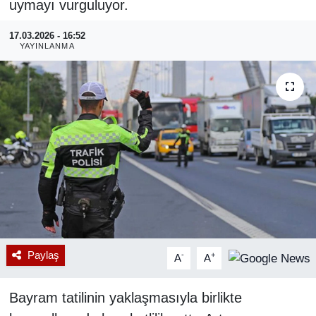
uymayı vurguluyor.
RESMİ REKLAM
17.03.2026 - 16:52
YAYINLANMA
Paylaş
-
+
A
A
Bayram tatilinin yaklaşmasıyla birlikte