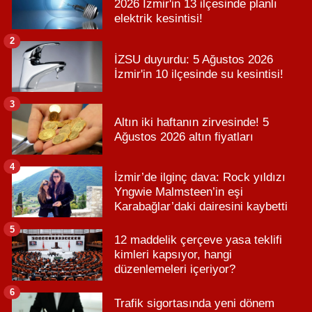
2026 İzmir'in 13 ilçesinde planlı
elektrik kesintisi!
2
İZSU duyurdu: 5 Ağustos 2026
İzmir'in 10 ilçesinde su kesintisi!
3
Altın iki haftanın zirvesinde! 5
Ağustos 2026 altın fiyatları
4
İzmir’de ilginç dava: Rock yıldızı
Yngwie Malmsteen’in eşi
Karabağlar’daki dairesini kaybetti
5
12 maddelik çerçeve yasa teklifi
kimleri kapsıyor, hangi
düzenlemeleri içeriyor?
6
Trafik sigortasında yeni dönem