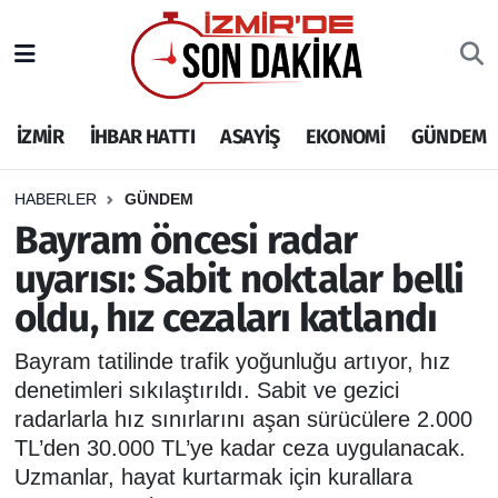
İZMİR
İzmir Nöbetçi Eczaneler
İZMİR
İHBAR HATTI
ASAYİŞ
EKONOMİ
GÜNDEM
İHBAR HATTI
İzmir Hava Durumu
DEPREM
İzmir Namaz Vakitleri
HABERLER
GÜNDEM
Bayram öncesi radar
GENEL
İzmir Trafik Yoğunluk Haritası
uyarısı: Sabit noktalar belli
oldu, hız cezaları katlandı
EKONOMİ
Puan Durumu ve Fikstür
Bayram tatilinde trafik yoğunluğu artıyor, hız
SİYASET
Tüm Manşetler
denetimleri sıkılaştırıldı. Sabit ve gezici
radarlarla hız sınırlarını aşan sürücülere 2.000
SPOR
Son Dakika Haberleri
TL’den 30.000 TL’ye kadar ceza uygulanacak.
Uzmanlar, hayat kurtarmak için kurallara
ASAYİŞ
Haber Arşivi