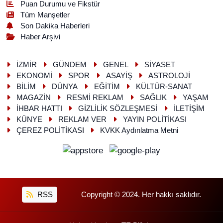
Puan Durumu ve Fikstür
Tüm Manşetler
Son Dakika Haberleri
Haber Arşivi
İZMİR
GÜNDEM
GENEL
SİYASET
EKONOMİ
SPOR
ASAYİŞ
ASTROLOJİ
BİLİM
DÜNYA
EĞİTİM
KÜLTÜR-SANAT
MAGAZİN
RESMİ REKLAM
SAĞLIK
YAŞAM
İHBAR HATTI
GİZLİLİK SÖZLEŞMESİ
İLETİŞİM
KÜNYE
REKLAM VER
YAYIN POLİTİKASI
ÇEREZ POLİTİKASI
KVKK Aydınlatma Metni
RSS
Copyright © 2024. Her hakkı saklıdır.