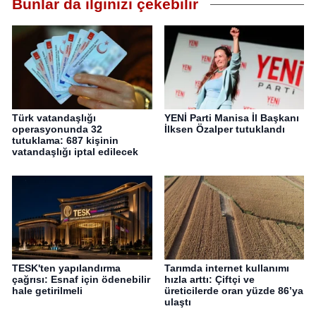
Bunlar da ilginizi çekebilir
Türk vatandaşlığı
YENİ Parti Manisa İl Başkanı
operasyonunda 32
İlksen Özalper tutuklandı
tutuklama: 687 kişinin
vatandaşlığı iptal edilecek
TESK'ten yapılandırma
Tarımda internet kullanımı
çağrısı: Esnaf için ödenebilir
hızla arttı: Çiftçi ve
hale getirilmeli
üreticilerde oran yüzde 86’ya
ulaştı