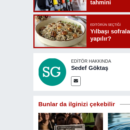
tahmini
EDITÖRÜN SEÇTIĞI
Yılbaşı sofrala
yapılır?
EDITÖR HAKKINDA
Sedef Göktaş
Bunlar da ilginizi çekebilir