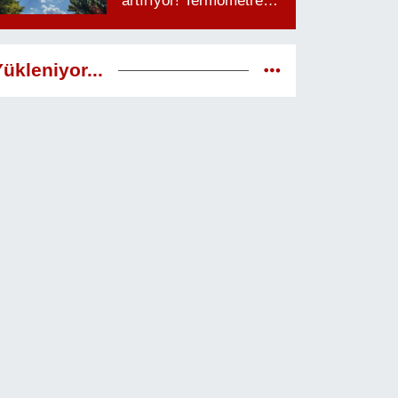
artırıyor! Termometreler
38 dereceyi görecek
ükleniyor...