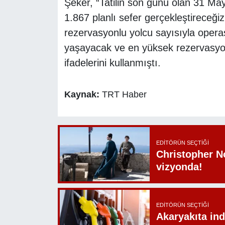
Şeker, “Tatilin son günü olan 31 Ma
1.867 planlı sefer gerçekleştireceği
rezervasyonlu yolcu sayısıyla oper
yaşayacak ve en yüksek rezervasyon
ifadelerini kullanmıştı.
Kaynak:
TRT Haber
EDITÖRÜN SEÇTIĞI
Christopher N
vizyonda!
EDITÖRÜN SEÇTIĞI
Akaryakıta ind