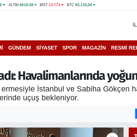
6
ALTIN
6618.49
BİST
13.773
BTC
65.130,04
İ
İ
GÜNDEM
SİYASET
SPOR
MAGAZİN
RESMİ R
dı: Havalimanlarında yoğu
a ermesiyle İstanbul ve Sabiha Gökçen 
zerinde uçuş bekleniyor.