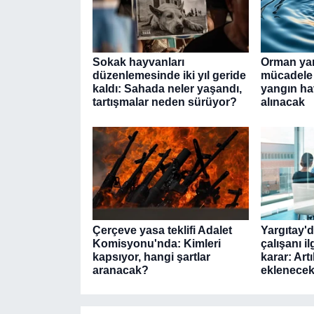
Sokak hayvanları
Orman yan
düzenlemesinde iki yıl geride
mücadele 
kaldı: Sahada neler yaşandı,
yangın ha
tartışmalar neden sürüyor?
alınacak
Çerçeve yasa teklifi Adalet
Yargıtay'
Komisyonu'nda: Kimleri
çalışanı i
kapsıyor, hangi şartlar
karar: Art
aranacak?
eklenece