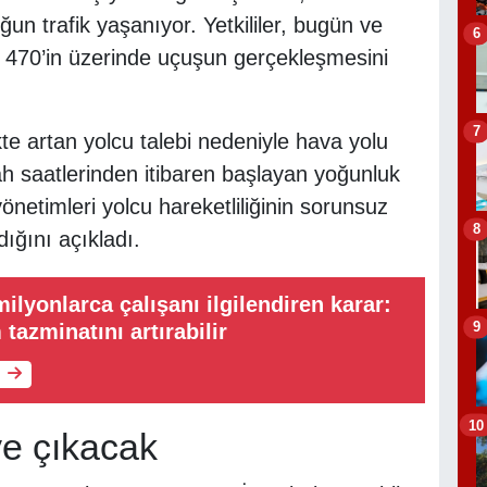
n trafik yaşanıyor. Yetkililer, bugün ve
6
n 470’in üzerinde uçuşun gerçekleşmesini
7
kte artan yolcu talebi nedeniyle hava yolu
bah saatlerinden itibaren başlayan yoğunluk
netimleri yolcu hareketliliğinin sorunsuz
8
dığını açıkladı.
ilyonlarca çalışanı ilgilendiren karar:
9
tazminatını artırabilir
10
ye çıkacak