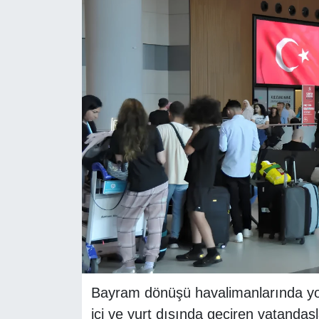
RESMİ REKLAM
Bayram dönüşü havalimanlarında yoğu
içi ve yurt dışında geçiren vatandaş