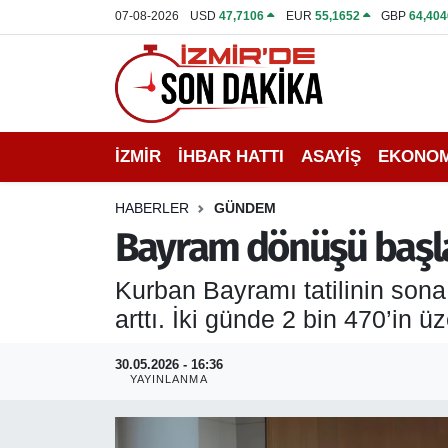
07-08-2026
USD
47,7106
EUR
55,1652
GBP
64,404
İZMİR
İzmir Nöbetçi Eczaneler
İHBAR HATTI
İzmir Hava Durumu
İZMİR
İHBAR HATTI
ASAYİŞ
EKONOM
DEPREM
İzmir Namaz Vakitleri
HABERLER
GÜNDEM
GENEL
İzmir Trafik Yoğunluk Haritası
Bayram dönüşü başla
EKONOMİ
Puan Durumu ve Fikstür
Kurban Bayramı tatilinin son
arttı. İki günde 2 bin 470’in ü
SİYASET
Tüm Manşetler
30.05.2026 - 16:36
SPOR
Son Dakika Haberleri
YAYINLANMA
ASAYİŞ
Haber Arşivi