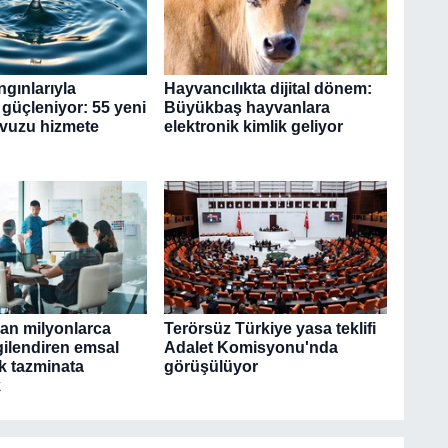
gınlarıyla
Hayvancılıkta dijital dönem:
güçleniyor: 55 yeni
Büyükbaş hayvanlara
vuzu hizmete
elektronik kimlik geliyor
dan milyonlarca
Terörsüz Türkiye yasa teklifi
lgilendiren emsal
Adalet Komisyonu'nda
ık tazminata
görüşülüyor
k