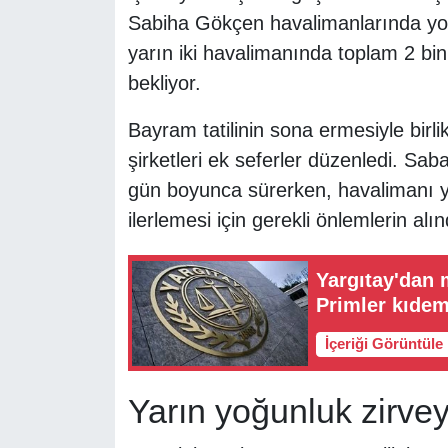
Sabiha Gökçen havalimanlarında yoğu
yarın iki havalimanında toplam 2 bi
bekliyor.
Bayram tatilinin sona ermesiyle birli
şirketleri ek seferler düzenledi. Sa
gün boyunca sürerken, havalimanı yö
ilerlemesi için gerekli önlemlerin alın
Yargıtay'dan m
Primler kıdem 
İçeriği Görüntüle
Yarın yoğunluk zirve