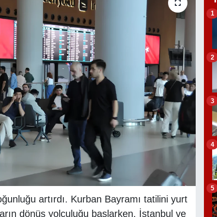
1
2
3
4
5
nluğu artırdı. Kurban Bayramı tatilini yurt
ların dönüş yolculuğu başlarken, İstanbul ve