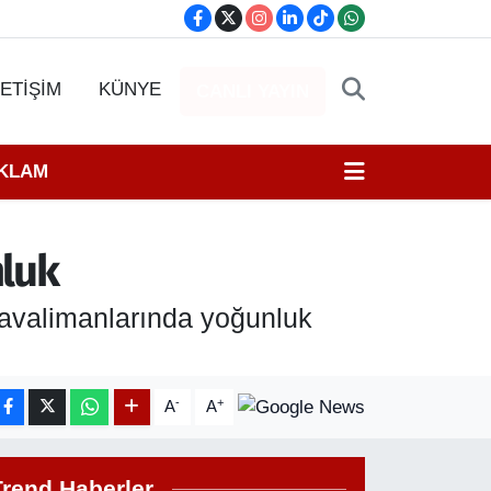
LETİŞİM
KÜNYE
CANLI YAYIN
EKLAM
nluk
havalimanlarında yoğunluk
-
+
A
A
Trend Haberler