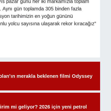
yıs pazar günü her iki markamızla toplam
z. Aynı gün toplamda 305 binden fazla
asyon tarihimizin en yoğun gününü
lu yolcu sayısına ulaşarak rekor kıracağız”
olan’ın merakla beklenen filmi Odyssey
irim mi geliyor? 2026 için yeni petrol