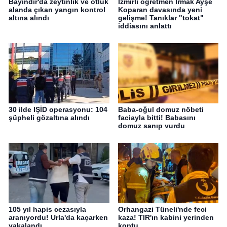
Bayındır'da zeytinlik ve otluk
İzmirli öğretmen Irmak Ayşe
alanda çıkan yangın kontrol
Koparan davasında yeni
altına alındı
gelişme! Tanıklar "tokat"
iddiasını anlattı
30 ilde IŞİD operasyonu: 104
Baba-oğul domuz nöbeti
şüpheli gözaltına alındı
faciayla bitti! Babasını
domuz sanıp vurdu
105 yıl hapis cezasıyla
Orhangazi Tüneli'nde feci
aranıyordu! Urla'da kaçarken
kaza! TIR'ın kabini yerinden
yakalandı
koptu