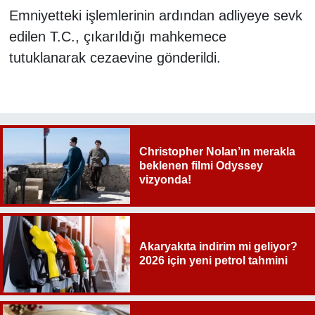
Emniyetteki işlemlerinin ardından adliyeye sevk
edilen T.C., çıkarıldığı mahkemece
tutuklanarak cezaevine gönderildi.
Christopher Nolan’ın merakla
beklenen filmi Odyssey
vizyonda!
Akaryakıta indirim mi geliyor?
2026 için yeni petrol tahmini