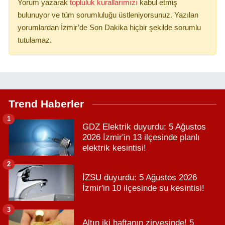
Yorum yazarak
topluluk kurallarımızı
kabul etmiş
bulunuyor ve tüm sorumluluğu üstleniyorsunuz. Yazılan
yorumlardan İzmir’de Son Dakika hiçbir şekilde sorumlu
tutulamaz.
Trend Haberler
1
GDZ Elektrik duyurdu: 5 Ağustos
2026 İzmir'in 13 ilçesinde planlı
elektrik kesintisi!
2
İZSU duyurdu: 5 Ağustos 2026
İzmir'in 10 ilçesinde su kesintisi!
3
Altın iki haftanın zirvesinde! 5