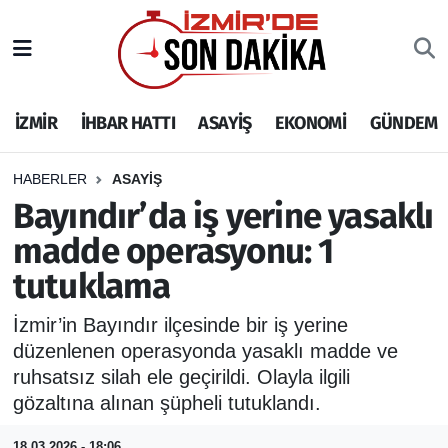
İZMİR
İzmir Nöbetçi Eczaneler
İZMİR
İHBAR HATTI
ASAYİŞ
EKONOMİ
GÜNDEM
İHBAR HATTI
İzmir Hava Durumu
DEPREM
İzmir Namaz Vakitleri
HABERLER
ASAYİŞ
Bayındır’da iş yerine yasaklı
GENEL
İzmir Trafik Yoğunluk Haritası
madde operasyonu: 1
tutuklama
EKONOMİ
Puan Durumu ve Fikstür
İzmir’in Bayındır ilçesinde bir iş yerine
SİYASET
Tüm Manşetler
düzenlenen operasyonda yasaklı madde ve
ruhsatsız silah ele geçirildi. Olayla ilgili
SPOR
Son Dakika Haberleri
gözaltına alınan şüpheli tutuklandı.
ASAYİŞ
Haber Arşivi
18.03.2026 - 18:06