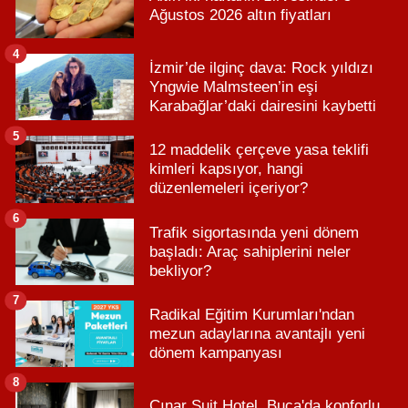
Ağustos 2026 altın fiyatları
4
İzmir’de ilginç dava: Rock yıldızı
Yngwie Malmsteen’in eşi
Karabağlar’daki dairesini kaybetti
5
12 maddelik çerçeve yasa teklifi
kimleri kapsıyor, hangi
düzenlemeleri içeriyor?
6
Trafik sigortasında yeni dönem
başladı: Araç sahiplerini neler
bekliyor?
7
Radikal Eğitim Kurumları'ndan
mezun adaylarına avantajlı yeni
dönem kampanyası
8
Çınar Suit Hotel, Buca'da konforlu