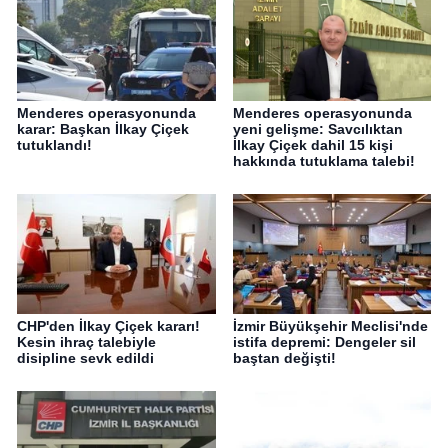
Menderes operasyonunda
Menderes operasyonunda
karar: Başkan İlkay Çiçek
yeni gelişme: Savcılıktan
tutuklandı!
İlkay Çiçek dahil 15 kişi
hakkında tutuklama talebi!
CHP'den İlkay Çiçek kararı!
İzmir Büyükşehir Meclisi'nde
Kesin ihraç talebiyle
istifa depremi: Dengeler sil
disipline sevk edildi
baştan değişti!