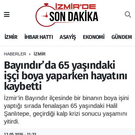
İZMİR
İzmir Nöbetçi Eczaneler
İZMİR
İHBAR HATTI
ASAYİŞ
EKONOMİ
GÜNDEM
İHBAR HATTI
İzmir Hava Durumu
DEPREM
İzmir Namaz Vakitleri
HABERLER
İZMİR
Bayındır’da 65 yaşındaki
GENEL
İzmir Trafik Yoğunluk Haritası
işçi boya yaparken hayatını
kaybetti
EKONOMİ
Puan Durumu ve Fikstür
İzmir’in Bayındır ilçesinde bir binanın boya işini
SİYASET
Tüm Manşetler
yaptığı sırada fenalaşan 65 yaşındaki Halil
Şanlıtepe, geçirdiği kalp krizi sonucu yaşamını
SPOR
Son Dakika Haberleri
yitirdi.
ASAYİŞ
Haber Arşivi
13.05.2026 - 11:32