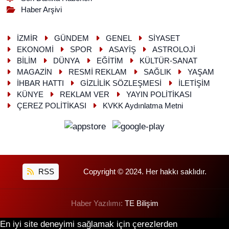
Haber Arşivi
İZMİR
GÜNDEM
GENEL
SİYASET
EKONOMİ
SPOR
ASAYİŞ
ASTROLOJİ
BİLİM
DÜNYA
EĞİTİM
KÜLTÜR-SANAT
MAGAZİN
RESMİ REKLAM
SAĞLIK
YAŞAM
İHBAR HATTI
GİZLİLİK SÖZLEŞMESİ
İLETİŞİM
KÜNYE
REKLAM VER
YAYIN POLİTİKASI
ÇEREZ POLİTİKASI
KVKK Aydınlatma Metni
RSS
Copyright © 2024. Her hakkı saklıdır.
Haber Yazılımı:
TE Bilişim
En iyi site deneyimi sağlamak için çerezlerden