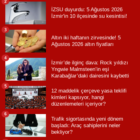
2
İZSU duyurdu: 5 Ağustos 2026
İzmir'in 10 ilçesinde su kesintisi!
3
Altın iki haftanın zirvesinde! 5
Ağustos 2026 altın fiyatları
4
İzmir’de ilginç dava: Rock yıldızı
Yngwie Malmsteen’in eşi
Karabağlar’daki dairesini kaybetti
5
12 maddelik çerçeve yasa teklifi
kimleri kapsıyor, hangi
düzenlemeleri içeriyor?
6
Trafik sigortasında yeni dönem
başladı: Araç sahiplerini neler
bekliyor?