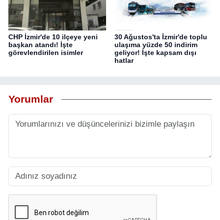
CHP İzmir'de 10 ilçeye yeni
30 Ağustos'ta İzmir'de toplu
başkan atandı! İşte
ulaşıma yüzde 50 indirim
görevlendirilen isimler
geliyor! İşte kapsam dışı
hatlar
Yorumlar