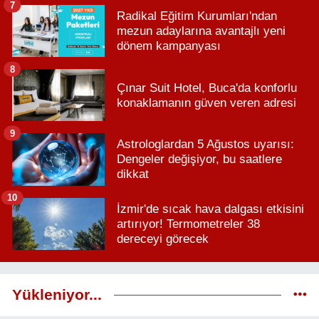
7
Radikal Eğitim Kurumları'ndan
mezun adaylarına avantajlı yeni
dönem kampanyası
8
Çınar Suit Hotel, Buca'da konforlu
konaklamanın güven veren adresi
9
Astrologlardan 5 Ağustos uyarısı:
Dengeler değişiyor, bu saatlere
dikkat
10
İzmir'de sıcak hava dalgası etkisini
artırıyor! Termometreler 38
dereceyi görecek
Yükleniyor...