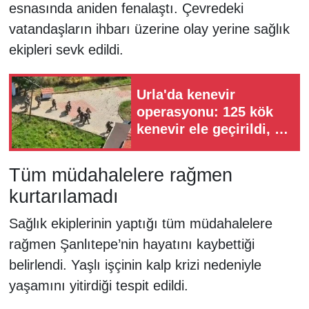
esnasında aniden fenalaştı. Çevredeki
vatandaşların ihbarı üzerine olay yerine sağlık
ekipleri sevk edildi.
Urla'da kenevir
operasyonu: 125 kök
kenevir ele geçirildi, 1
tutuklama
Tüm müdahalelere rağmen
kurtarılamadı
Sağlık ekiplerinin yaptığı tüm müdahalelere
rağmen Şanlıtepe’nin hayatını kaybettiği
belirlendi. Yaşlı işçinin kalp krizi nedeniyle
yaşamını yitirdiği tespit edildi.