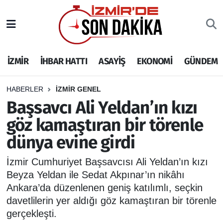
İZMİR
İzmir Nöbetçi Eczaneler
İZMİR
İHBAR HATTI
ASAYİŞ
EKONOMİ
GÜNDEM
İHBAR HATTI
İzmir Hava Durumu
DEPREM
İzmir Namaz Vakitleri
HABERLER
İZMİR GENEL
Başsavcı Ali Yeldan’ın kızı
GENEL
İzmir Trafik Yoğunluk Haritası
göz kamaştıran bir törenle
dünya evine girdi
EKONOMİ
Puan Durumu ve Fikstür
İzmir Cumhuriyet Başsavcısı Ali Yeldan’ın kızı
SİYASET
Tüm Manşetler
Beyza Yeldan ile Sedat Akpınar’ın nikâhı
Ankara’da düzenlenen geniş katılımlı, seçkin
SPOR
Son Dakika Haberleri
davetlilerin yer aldığı göz kamaştıran bir törenle
gerçekleşti.
ASAYİŞ
Haber Arşivi