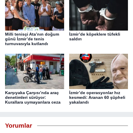
Milli tenisçi Ata’nın doğum
İzmir’de köpeklere tüfekli
günü İzmir’de tenis
saldırı
turnuvasıyla kutlandı
Karşıyaka Çarşısı’nda araç
İzmir’de operasyonlar hız
denetimleri sürüyor:
kesmedi: Aranan 60 şüpheli
Kurallara uymayanlara ceza
yakalandı
Yorumlar