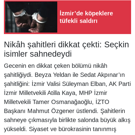
İzmir’de köpeklere
tüfekli saldırı
Nikâh şahitleri dikkat çekti: Seçkin
isimler sahnedeydi
Gecenin en dikkat çeken bölümü nikâh
şahitliğiydi. Beyza Yeldan ile Sedat Akpınar’ın
şahitliğini: İzmir Valisi Süleyman Elban, AK Parti
İzmir Milletvekili Atilla Kaya, MHP İzmir
Milletvekili Tamer Osmanağaoğlu, İZTO
Başkanı Mahmut Özgener üstlendi. Şahitlerin
sahneye çıkmasıyla birlikte salonda büyük alkış
yükseldi. Siyaset ve bürokrasinin tanınmış