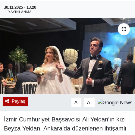
30.11.2025 - 13:20
RESMİ REKLAM
YAYINLANMA
Paylaş
-
+
A
A
İzmir Cumhuriyet Başsavcısı Ali Yeldan’ın kızı
Beyza Yeldan, Ankara’da düzenlenen ihtişamlı