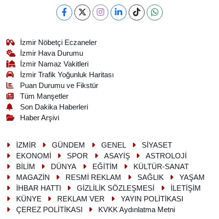
İzmir Nöbetçi Eczaneler
İzmir Hava Durumu
İzmir Namaz Vakitleri
İzmir Trafik Yoğunluk Haritası
Puan Durumu ve Fikstür
Tüm Manşetler
Son Dakika Haberleri
Haber Arşivi
İZMİR
GÜNDEM
GENEL
SİYASET
EKONOMİ
SPOR
ASAYİŞ
ASTROLOJİ
BİLİM
DÜNYA
EĞİTİM
KÜLTÜR-SANAT
MAGAZİN
RESMİ REKLAM
SAĞLIK
YAŞAM
İHBAR HATTI
GİZLİLİK SÖZLEŞMESİ
İLETİŞİM
KÜNYE
REKLAM VER
YAYIN POLİTİKASI
ÇEREZ POLİTİKASI
KVKK Aydınlatma Metni