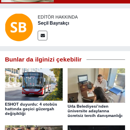
EDITÖR HAKKINDA
Seçil Bayrakçı
Bunlar da ilginizi çekebilir
ESHOT duyurdu: 4 otobüs
Urla Belediyesi’nden
hattında geçici güzergah
üniversite adaylarına
değişikliği
ücretsiz tercih danışmanlığı