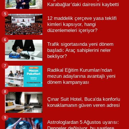
Karabağlar’daki dairesini kaybetti
5
12 maddelik çerçeve yasa teklifi
kimleri kapsıyor, hangi
düzenlemeleri içeriyor?
6
Trafik sigortasında yeni dönem
başladı: Araç sahiplerini neler
bekliyor?
7
Radikal Eğitim Kurumları'ndan
mezun adaylarına avantajlı yeni
dönem kampanyası
8
Çınar Suit Hotel, Buca'da konforlu
konaklamanın güven veren adresi
9
Astrologlardan 5 Ağustos uyarısı:
Dengeler değişiyor, bu saatlere