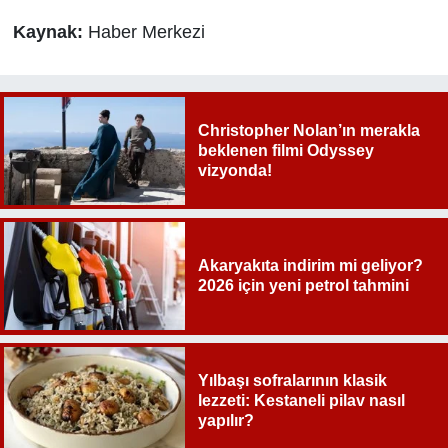
Kaynak:
Haber Merkezi
Christopher Nolan’ın merakla
beklenen filmi Odyssey
vizyonda!
Akaryakıta indirim mi geliyor?
2026 için yeni petrol tahmini
Yılbaşı sofralarının klasik
lezzeti: Kestaneli pilav nasıl
yapılır?