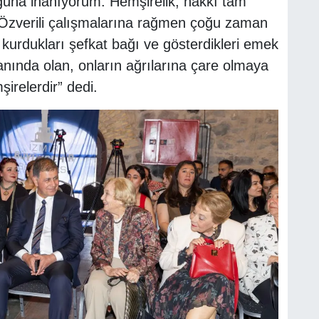
duğuna inanıyorum. Hemşirelik, hakkı tam
. Özverili çalışmalarına rağmen çoğu zaman
a kurdukları şefkat bağı ve gösterdikleri emek
nında olan, onların ağrılarına çare olmaya
irelerdir” dedi.