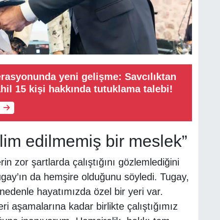
rasyonunda yeni gelişme: Savcılıktan
hil 15 kişi hakkında tutuklama talebi!
lim edilmemiş bir meslek”
n zor şartlarda çalıştığını gözlemlediğini
gay’ın da hemşire olduğunu söyledi. Tugay,
 nedenle hayatımızda özel bir yeri var.
ri aşamalarına kadar birlikte çalıştığımız