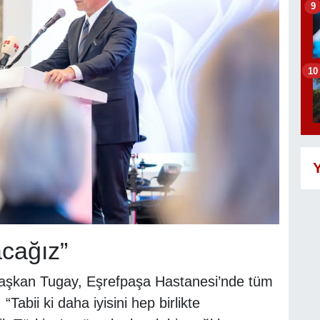
9
10
Y
cağız”
Başkan Tugay, Eşrefpaşa Hastanesi’nde tüm
 “Tabii ki daha iyisini hep birlikte