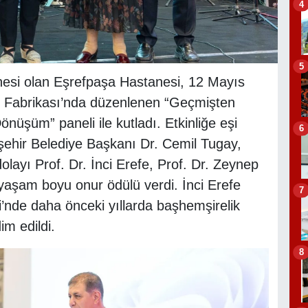
4
5
anesi olan Eşrefpaşa Hastanesi, 12 Mayıs
ı Fabrikası’nda düzenlenen “Geçmişten
nüşüm” paneli ile kutladı. Etkinliğe eşi
6
şehir Belediye Başkanı Dr. Cemil Tugay,
olayı Prof. Dr. İnci Erefe, Prof. Dr. Zeynep
yaşam boyu onur ödülü verdi. İnci Erefe
7
nde daha önceki yıllarda başhemşirelik
m edildi.
8