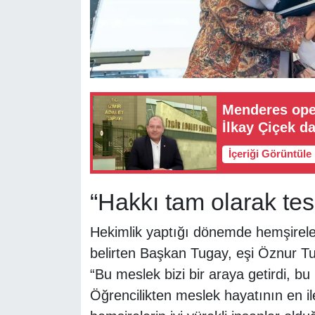
Menderes ope
İlkay Çiçek da
İçeriği Görüntüle
“Hakkı tam olarak tes
Hekimlik yaptığı dönemde hemşireleri
belirten Başkan Tugay, eşi Öznur Tu
“Bu meslek bizi bir araya getirdi, bu
Öğrencilikten meslek hayatının en ile