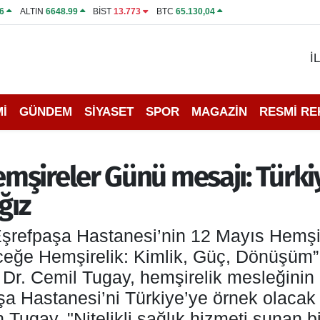
6
ALTIN
6648.99
BİST
13.773
BTC
65.130,04
İ
İ
GÜNDEM
SİYASET
SPOR
MAGAZİN
RESMİ R
mşireler Günü mesajı: Türki
ğız
 Eşrefpaşa Hastanesi’nin 12 Mayıs Hemş
ceğe Hemşirelik: Kimlik, Güç, Dönüşüm”
r. Cemil Tugay, hemşirelik mesleğinin h
şa Hastanesi’ni Türkiye’ye örnek olacak 
en Tugay, "Nitelikli sağlık hizmeti sunan 