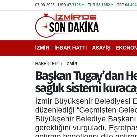
07-08-2026
USD
47,7106
EUR
55,1652
GBP
64,404
İZMİR
İzmir Nöbetçi Eczaneler
İHBAR HATTI
İzmir Hava Durumu
İZMİR
İHBAR HATTI
ASAYİŞ
EKONOM
DEPREM
İzmir Namaz Vakitleri
HABERLER
İZMİR
GENEL
İzmir Trafik Yoğunluk Haritası
Başkan Tugay’dan He
sağlık sistemi kuraca
EKONOMİ
Puan Durumu ve Fikstür
İzmir Büyükşehir Belediyesi
SİYASET
Tüm Manşetler
düzenlediği “Geçmişten Gele
SPOR
Son Dakika Haberleri
Büyükşehir Belediye Başkanı D
gerektiğini vurguladı. Eşrefpa
ASAYİŞ
Haber Arşivi
getirme hedeflerini dile getir