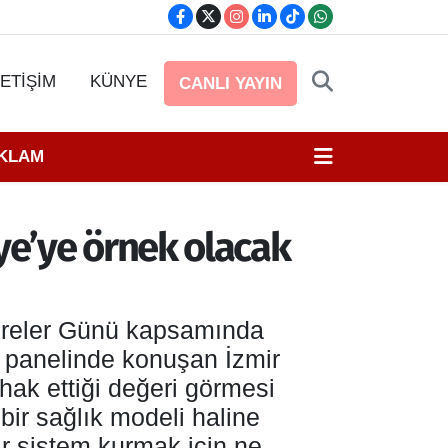
LETİŞİM
KÜNYE
CANLI YAYIN
EKLAM
ye’ye örnek olacak
ireler Günü kapsamında
 panelinde konuşan İzmir
ak ettiği değeri görmesi
bir sağlık modeli haline
bir sistem kurmak için ne