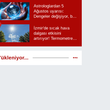
Astrologlardan 5
Ağustos uyarısı:
Dengeler değişiyor, bu
saatlere dikkat
İzmir'de sıcak hava
dalgası etkisini
artırıyor! Termometreler
38 dereceyi görecek
ükleniyor...