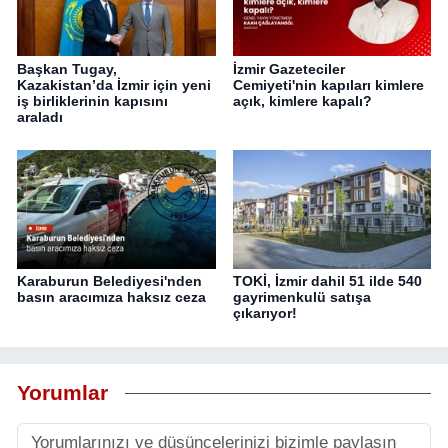
Başkan Tugay,
İzmir Gazeteciler
Kazakistan’da İzmir için yeni
Cemiyeti'nin kapıları kimlere
iş birliklerinin kapısını
açık, kimlere kapalı?
araladı
Karaburun Belediyesi'nden
TOKİ, İzmir dahil 51 ilde 540
basın aracımıza haksız ceza
gayrimenkulü satışa
çıkarıyor!
Yorumlar