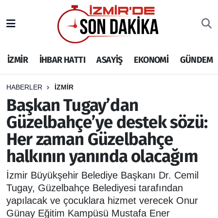
İZMİR
İzmir Nöbetçi Eczaneler
İZMİR
İHBAR HATTI
ASAYİŞ
EKONOMİ
GÜNDEM
İHBAR HATTI
İzmir Hava Durumu
DEPREM
İzmir Namaz Vakitleri
HABERLER
İZMİR
Başkan Tugay’dan
GENEL
İzmir Trafik Yoğunluk Haritası
Güzelbahçe’ye destek sözü:
Her zaman Güzelbahçe
EKONOMİ
Puan Durumu ve Fikstür
halkının yanında olacağım
SİYASET
Tüm Manşetler
İzmir Büyükşehir Belediye Başkanı Dr. Cemil
SPOR
Son Dakika Haberleri
Tugay, Güzelbahçe Belediyesi tarafından
yapılacak ve çocuklara hizmet verecek Onur
ASAYİŞ
Haber Arşivi
Günay Eğitim Kampüsü Mustafa Ener