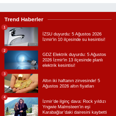
Trend Haberler
1
İZSU duyurdu: 5 Ağustos 2026
İzmir'in 10 ilçesinde su kesintisi!
2
GDZ Elektrik duyurdu: 5 Ağustos
2026 İzmir'in 13 ilçesinde planlı
elektrik kesintisi!
3
Altın iki haftanın zirvesinde! 5
Ağustos 2026 altın fiyatları
4
İzmir’de ilginç dava: Rock yıldızı
Yngwie Malmsteen’in eşi
Karabağlar’daki dairesini kaybetti