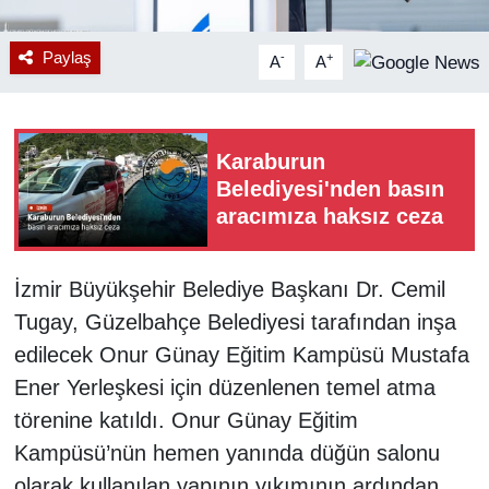
Paylaş
-
+
A
A
Karaburun
Belediyesi'nden basın
aracımıza haksız ceza
İzmir Büyükşehir Belediye Başkanı Dr. Cemil
Tugay, Güzelbahçe Belediyesi tarafından inşa
edilecek Onur Günay Eğitim Kampüsü Mustafa
Ener Yerleşkesi için düzenlenen temel atma
törenine katıldı. Onur Günay Eğitim
Kampüsü’nün hemen yanında düğün salonu
olarak kullanılan yapının yıkımının ardından