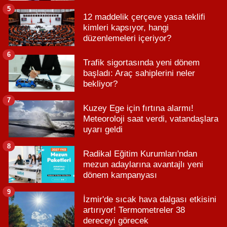
5
12 maddelik çerçeve yasa teklifi
kimleri kapsıyor, hangi
düzenlemeleri içeriyor?
6
Trafik sigortasında yeni dönem
başladı: Araç sahiplerini neler
bekliyor?
7
Kuzey Ege için fırtına alarmı!
Meteoroloji saat verdi, vatandaşlara
uyarı geldi
8
Radikal Eğitim Kurumları'ndan
mezun adaylarına avantajlı yeni
dönem kampanyası
9
İzmir'de sıcak hava dalgası etkisini
artırıyor! Termometreler 38
dereceyi görecek