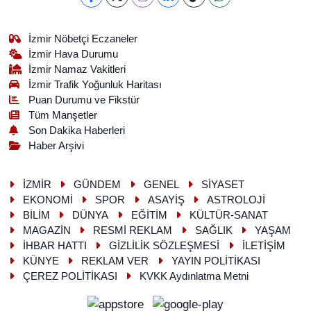
İzmir Nöbetçi Eczaneler
İzmir Hava Durumu
İzmir Namaz Vakitleri
İzmir Trafik Yoğunluk Haritası
Puan Durumu ve Fikstür
Tüm Manşetler
Son Dakika Haberleri
Haber Arşivi
İZMİR
GÜNDEM
GENEL
SİYASET
EKONOMİ
SPOR
ASAYİŞ
ASTROLOJİ
BİLİM
DÜNYA
EĞİTİM
KÜLTÜR-SANAT
MAGAZİN
RESMİ REKLAM
SAĞLIK
YAŞAM
İHBAR HATTI
GİZLİLİK SÖZLEŞMESİ
İLETİŞİM
KÜNYE
REKLAM VER
YAYIN POLİTİKASI
ÇEREZ POLİTİKASI
KVKK Aydınlatma Metni