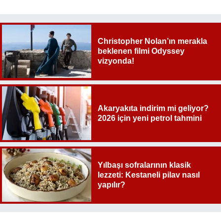
Christopher Nolan’ın merakla
beklenen filmi Odyssey
vizyonda!
Akaryakıta indirim mi geliyor?
2026 için yeni petrol tahmini
Yılbaşı sofralarının klasik
lezzeti: Kestaneli pilav nasıl
yapılır?