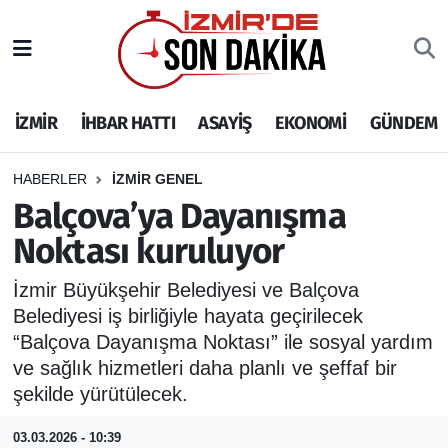
İZMİR
İzmir Nöbetçi Eczaneler
İZMİR
İHBAR HATTI
ASAYİŞ
EKONOMİ
GÜNDEM
İHBAR HATTI
İzmir Hava Durumu
DEPREM
İzmir Namaz Vakitleri
HABERLER
İZMİR GENEL
Balçova’ya Dayanışma
GENEL
İzmir Trafik Yoğunluk Haritası
Noktası kuruluyor
EKONOMİ
Puan Durumu ve Fikstür
İzmir Büyükşehir Belediyesi ve Balçova
Belediyesi iş birliğiyle hayata geçirilecek
SİYASET
Tüm Manşetler
“Balçova Dayanışma Noktası” ile sosyal yardım
ve sağlık hizmetleri daha planlı ve şeffaf bir
SPOR
Son Dakika Haberleri
şekilde yürütülecek.
ASAYİŞ
Haber Arşivi
03.03.2026 - 10:39