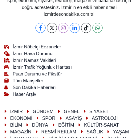
spor, ekonomi, siyaset, teknoloji, magazin ve daha fazlası için
doğru adrestesiniz. İzmir'in en etkili haber sitesi
izmirdesondakika.com.tr!
İzmir Nöbetçi Eczaneler
İzmir Hava Durumu
İzmir Namaz Vakitleri
İzmir Trafik Yoğunluk Haritası
Puan Durumu ve Fikstür
Tüm Manşetler
Son Dakika Haberleri
Haber Arşivi
İZMİR
GÜNDEM
GENEL
SİYASET
EKONOMİ
SPOR
ASAYİŞ
ASTROLOJİ
BİLİM
DÜNYA
EĞİTİM
KÜLTÜR-SANAT
MAGAZİN
RESMİ REKLAM
SAĞLIK
YAŞAM