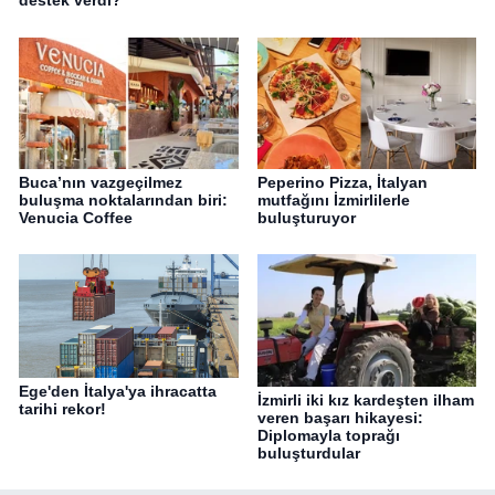
destek verdi?
Buca’nın vazgeçilmez
Peperino Pizza, İtalyan
buluşma noktalarından biri:
mutfağını İzmirlilerle
Venucia Coffee
buluşturuyor
Ege'den İtalya'ya ihracatta
İzmirli iki kız kardeşten ilham
tarihi rekor!
veren başarı hikayesi:
Diplomayla toprağı
buluşturdular