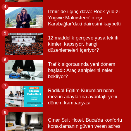
4
İzmir’de ilginç dava: Rock yıldızı
Yngwie Malmsteen’in eşi
Karabağlar’daki dairesini kaybetti
5
12 maddelik çerçeve yasa teklifi
kimleri kapsıyor, hangi
düzenlemeleri içeriyor?
6
Trafik sigortasında yeni dönem
başladı: Araç sahiplerini neler
bekliyor?
7
Radikal Eğitim Kurumları'ndan
mezun adaylarına avantajlı yeni
dönem kampanyası
8
Çınar Suit Hotel, Buca'da konforlu
konaklamanın güven veren adresi