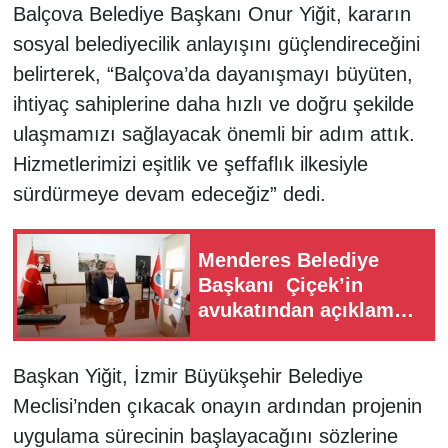
Balçova Belediye Başkanı Onur Yiğit, kararın
sosyal belediyecilik anlayışını güçlendireceğini
belirterek, “Balçova’da dayanışmayı büyüten,
ihtiyaç sahiplerine daha hızlı ve doğru şekilde
ulaşmamızı sağlayacak önemli bir adım attık.
Hizmetlerimizi eşitlik ve şeffaflık ilkesiyle
sürdürmeye devam edeceğiz” dedi.
Menderes Belediye
Başkanı Çiçek’in
avukatından açıklama:
Sahte yazışmalarla
kamuoyu
Başkan Yiğit, İzmir Büyükşehir Belediye
yönlendiriliyor
Meclisi’nden çıkacak onayın ardından projenin
uygulama sürecinin başlayacağını sözlerine