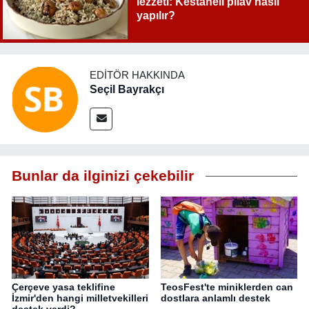
lezzeti: Kestaneli pilav nasıl
yapılır?
EDITÖR HAKKINDA
Seçil Bayrakçı
Bunlar da ilginizi çekebilir
Çerçeve yasa teklifine
TeosFest'te miniklerden can
İzmir'den hangi milletvekilleri
dostlara anlamlı destek