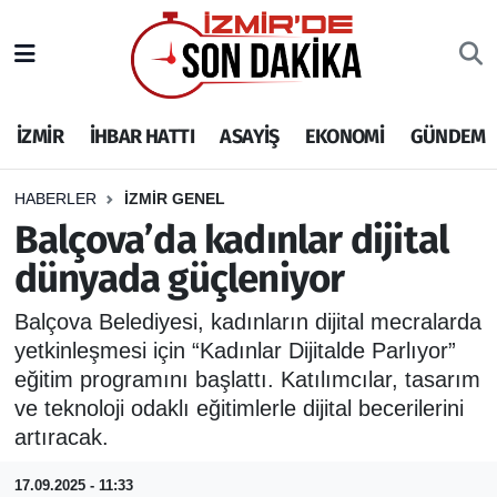
İZMİR
İzmir Nöbetçi Eczaneler
İZMİR
İHBAR HATTI
ASAYİŞ
EKONOMİ
GÜNDEM
İHBAR HATTI
İzmir Hava Durumu
DEPREM
İzmir Namaz Vakitleri
HABERLER
İZMİR GENEL
Balçova’da kadınlar dijital
GENEL
İzmir Trafik Yoğunluk Haritası
dünyada güçleniyor
EKONOMİ
Puan Durumu ve Fikstür
Balçova Belediyesi, kadınların dijital mecralarda
yetkinleşmesi için “Kadınlar Dijitalde Parlıyor”
SİYASET
Tüm Manşetler
eğitim programını başlattı. Katılımcılar, tasarım
ve teknoloji odaklı eğitimlerle dijital becerilerini
SPOR
Son Dakika Haberleri
artıracak.
ASAYİŞ
Haber Arşivi
17.09.2025 - 11:33