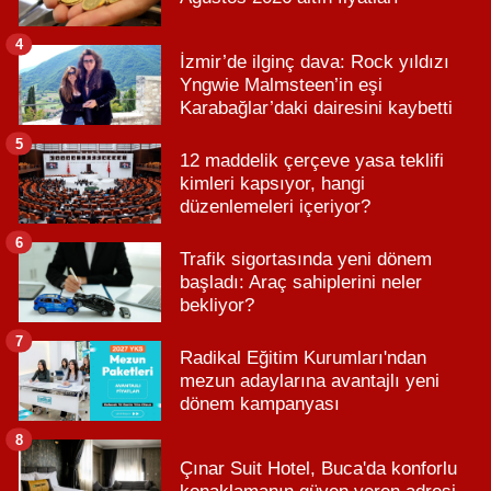
4
İzmir’de ilginç dava: Rock yıldızı
Yngwie Malmsteen’in eşi
Karabağlar’daki dairesini kaybetti
5
12 maddelik çerçeve yasa teklifi
kimleri kapsıyor, hangi
düzenlemeleri içeriyor?
6
Trafik sigortasında yeni dönem
başladı: Araç sahiplerini neler
bekliyor?
7
Radikal Eğitim Kurumları'ndan
mezun adaylarına avantajlı yeni
dönem kampanyası
8
Çınar Suit Hotel, Buca'da konforlu