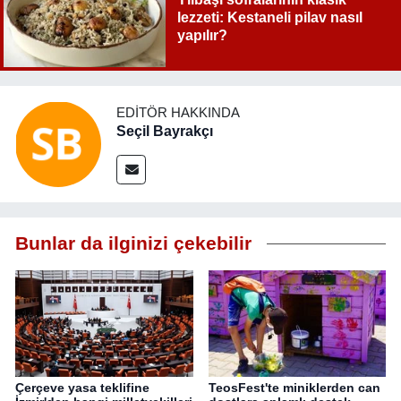
lezzeti: Kestaneli pilav nasıl
yapılır?
EDITÖR HAKKINDA
Seçil Bayrakçı
Bunlar da ilginizi çekebilir
Çerçeve yasa teklifine
TeosFest'te miniklerden can