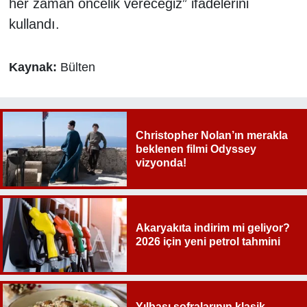
her zaman öncelik vereceğiz” ifadelerini
kullandı.
Kaynak:
Bülten
Christopher Nolan’ın merakla
beklenen filmi Odyssey
vizyonda!
Akaryakıta indirim mi geliyor?
2026 için yeni petrol tahmini
Yılbaşı sofralarının klasik