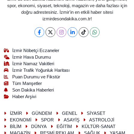
spor, ekonomi, siyaset, teknoloji, magazin ve daha fazlası için
doğru adrestesiniz. İzmir'in en etkili haber sitesi
izmirdesondakika.com.tr!
İzmir Nöbetçi Eczaneler
İzmir Hava Durumu
İzmir Namaz Vakitleri
İzmir Trafik Yoğunluk Haritası
Puan Durumu ve Fikstür
Tüm Manşetler
Son Dakika Haberleri
Haber Arşivi
İZMİR
GÜNDEM
GENEL
SİYASET
EKONOMİ
SPOR
ASAYİŞ
ASTROLOJİ
BİLİM
DÜNYA
EĞİTİM
KÜLTÜR-SANAT
MAGAZİN
RESMİ REKLAM
SAĞLIK
YAŞAM