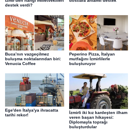
İzmir'den hangi milletvekilleri
dostlara anlamlı destek
destek verdi?
Buca’nın vazgeçilmez
Peperino Pizza, İtalyan
buluşma noktalarından biri:
mutfağını İzmirlilerle
Venucia Coffee
buluşturuyor
Ege'den İtalya'ya ihracatta
İzmirli iki kız kardeşten ilham
tarihi rekor!
veren başarı hikayesi:
Diplomayla toprağı
buluşturdular