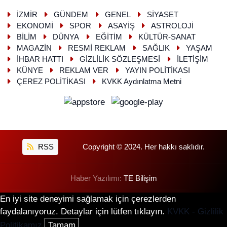
İZMİR
GÜNDEM
GENEL
SİYASET
EKONOMİ
SPOR
ASAYİŞ
ASTROLOJİ
BİLİM
DÜNYA
EĞİTİM
KÜLTÜR-SANAT
MAGAZİN
RESMİ REKLAM
SAĞLIK
YAŞAM
İHBAR HATTI
GİZLİLİK SÖZLEŞMESİ
İLETİŞİM
KÜNYE
REKLAM VER
YAYIN POLİTİKASI
ÇEREZ POLİTİKASI
KVKK Aydınlatma Metni
RSS
Copyright © 2024. Her hakkı saklıdır.
Haber Yazılımı:
TE Bilişim
En iyi site deneyimi sağlamak için çerezlerden
faydalanıyoruz. Detaylar için lütfen tıklayın.
KVKK - Gizlilik
Politikamız
Tamam