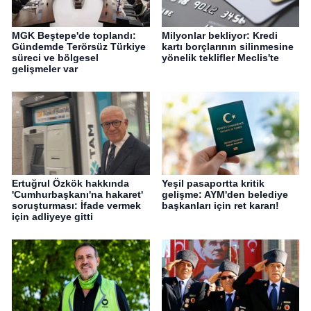
MGK Beştepe'de toplandı:
Milyonlar bekliyor: Kredi
Gündemde Terörsüz Türkiye
kartı borçlarının silinmesine
süreci ve bölgesel
yönelik teklifler Meclis'te
gelişmeler var
Ertuğrul Özkök hakkında
Yeşil pasaportta kritik
'Cumhurbaşkanı'na hakaret'
gelişme: AYM'den belediye
soruşturması: İfade vermek
başkanları için ret kararı!
için adliyeye gitti