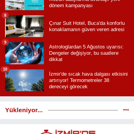
dönem kampanyası
8
Çınar Suit Hotel, Buca'da konforlu
konaklamanın güven veren adresi
9
Astrologlardan 5 Ağustos uyarısı:
Dengeler değişiyor, bu saatlere
dikkat
10
İzmir'de sıcak hava dalgası etkisini
artırıyor! Termometreler 38
dereceyi görecek
Yükleniyor...