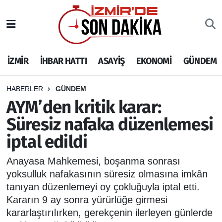
İZMİR
İzmir Nöbetçi Eczaneler
İZMİR
İHBAR HATTI
ASAYİŞ
EKONOMİ
GÜNDEM
İHBAR HATTI
İzmir Hava Durumu
DEPREM
İzmir Namaz Vakitleri
HABERLER
GÜNDEM
AYM’den kritik karar:
GENEL
İzmir Trafik Yoğunluk Haritası
Süresiz nafaka düzenlemesi
iptal edildi
EKONOMİ
Puan Durumu ve Fikstür
Anayasa Mahkemesi, boşanma sonrası
SİYASET
Tüm Manşetler
yoksulluk nafakasının süresiz olmasına imkân
tanıyan düzenlemeyi oy çokluğuyla iptal etti.
SPOR
Son Dakika Haberleri
Kararın 9 ay sonra yürürlüğe girmesi
kararlaştırılırken, gerekçenin ilerleyen günlerde
ASAYİŞ
Haber Arşivi