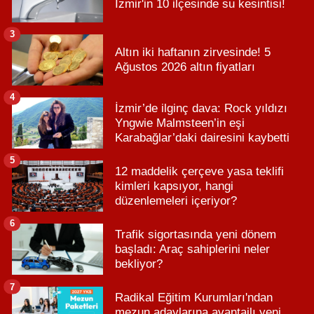
İzmir'in 10 ilçesinde su kesintisi!
3
Altın iki haftanın zirvesinde! 5
Ağustos 2026 altın fiyatları
4
İzmir’de ilginç dava: Rock yıldızı
Yngwie Malmsteen’in eşi
Karabağlar’daki dairesini kaybetti
5
12 maddelik çerçeve yasa teklifi
kimleri kapsıyor, hangi
düzenlemeleri içeriyor?
6
Trafik sigortasında yeni dönem
başladı: Araç sahiplerini neler
bekliyor?
7
Radikal Eğitim Kurumları'ndan
mezun adaylarına avantajlı yeni