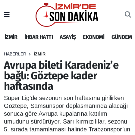
İZMİR
İzmir Nöbetçi Eczaneler
İZMİR
İHBAR HATTI
ASAYİŞ
EKONOMİ
GÜNDEM
İHBAR HATTI
İzmir Hava Durumu
DEPREM
İzmir Namaz Vakitleri
HABERLER
İZMİR
Avrupa bileti Karadeniz’e
GENEL
İzmir Trafik Yoğunluk Haritası
bağlı: Göztepe kader
haftasında
EKONOMİ
Puan Durumu ve Fikstür
Süper Lig’de sezonun son haftasına girilirken
SİYASET
Tüm Manşetler
Göztepe, Samsunspor deplasmanında alacağı
sonuca göre Avrupa kupalarına katılım
SPOR
Son Dakika Haberleri
umudunu sürdürüyor. Sarı-kırmızılılar, sezonu
5. sırada tamamlaması halinde Trabzonspor’un
ASAYİŞ
Haber Arşivi