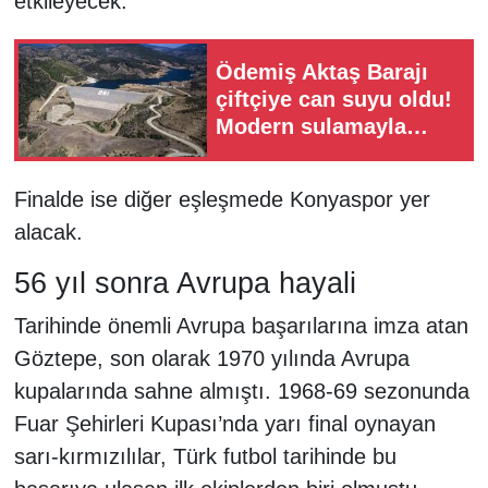
etkileyecek.
Ödemiş Aktaş Barajı
çiftçiye can suyu oldu!
Modern sulamayla
verim yüzde 60 arttı
Finalde ise diğer eşleşmede Konyaspor yer
alacak.
56 yıl sonra Avrupa hayali
Tarihinde önemli Avrupa başarılarına imza atan
Göztepe, son olarak 1970 yılında Avrupa
kupalarında sahne almıştı. 1968-69 sezonunda
Fuar Şehirleri Kupası’nda yarı final oynayan
sarı-kırmızılılar, Türk futbol tarihinde bu