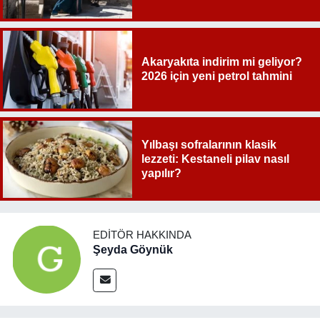
Akaryakıta indirim mi geliyor?
2026 için yeni petrol tahmini
Yılbaşı sofralarının klasik
lezzeti: Kestaneli pilav nasıl
yapılır?
EDITÖR HAKKINDA
Şeyda Göynük