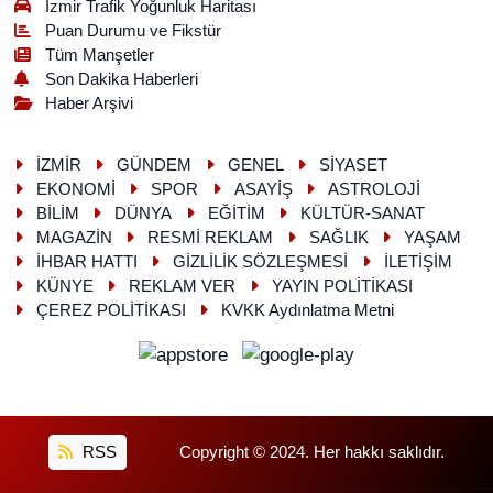
İzmir Trafik Yoğunluk Haritası
Puan Durumu ve Fikstür
Tüm Manşetler
Son Dakika Haberleri
Haber Arşivi
İZMİR
GÜNDEM
GENEL
SİYASET
EKONOMİ
SPOR
ASAYİŞ
ASTROLOJİ
BİLİM
DÜNYA
EĞİTİM
KÜLTÜR-SANAT
MAGAZİN
RESMİ REKLAM
SAĞLIK
YAŞAM
İHBAR HATTI
GİZLİLİK SÖZLEŞMESİ
İLETİŞİM
KÜNYE
REKLAM VER
YAYIN POLİTİKASI
ÇEREZ POLİTİKASI
KVKK Aydınlatma Metni
RSS
Copyright © 2024. Her hakkı saklıdır.