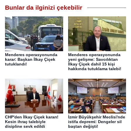
Bunlar da ilginizi çekebilir
Menderes operasyonunda
Menderes operasyonunda
karar: Başkan İlkay Çiçek
yeni gelişme: Savcılıktan
tutuklandı!
İlkay Çiçek dahil 15 kişi
hakkında tutuklama talebi!
CHP'den İlkay Çiçek kararı!
İzmir Büyükşehir Meclisi'nde
Kesin ihraç talebiyle
istifa depremi: Dengeler sil
disipline sevk edildi
baştan değişti!