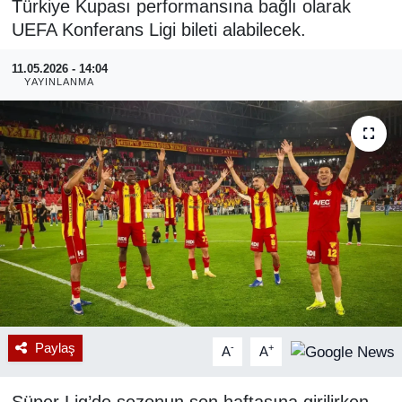
Türkiye Kupası performansına bağlı olarak
UEFA Konferans Ligi bileti alabilecek.
RESMİ REKLAM
11.05.2026 - 14:04
YAYINLANMA
Paylaş
-
+
A
A
Süper Lig’de sezonun son haftasına girilirken