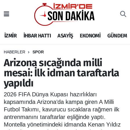
İZMİR
İzmir Nöbetçi Eczaneler
İZMİR
İHBAR HATTI
ASAYİŞ
EKONOMİ
GÜNDEM
İHBAR HATTI
İzmir Hava Durumu
DEPREM
İzmir Namaz Vakitleri
HABERLER
SPOR
Arizona sıcağında milli
GENEL
İzmir Trafik Yoğunluk Haritası
mesai: İlk idman taraftarla
yapıldı
EKONOMİ
Puan Durumu ve Fikstür
2026 FIFA Dünya Kupası hazırlıkları
SİYASET
Tüm Manşetler
kapsamında Arizona’da kampa giren A Milli
Futbol Takımı, kavurucu sıcaklara rağmen ilk
SPOR
Son Dakika Haberleri
antrenmanını taraftarlar eşliğinde yaptı.
Montella yönetimindeki idmanda Kenan Yıldız
ASAYİŞ
Haber Arşivi