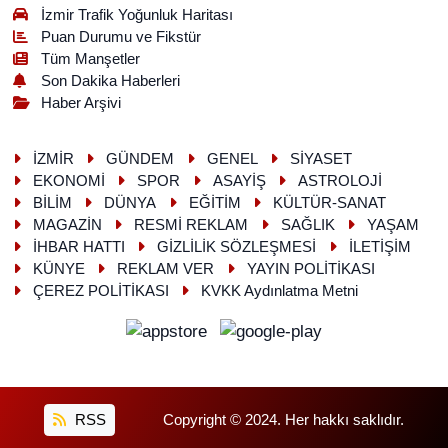
İzmir Trafik Yoğunluk Haritası
Puan Durumu ve Fikstür
Tüm Manşetler
Son Dakika Haberleri
Haber Arşivi
İZMİR
GÜNDEM
GENEL
SİYASET
EKONOMİ
SPOR
ASAYİŞ
ASTROLOJİ
BİLİM
DÜNYA
EĞİTİM
KÜLTÜR-SANAT
MAGAZİN
RESMİ REKLAM
SAĞLIK
YAŞAM
İHBAR HATTI
GİZLİLİK SÖZLEŞMESİ
İLETİŞİM
KÜNYE
REKLAM VER
YAYIN POLİTİKASI
ÇEREZ POLİTİKASI
KVKK Aydınlatma Metni
RSS
Copyright © 2024. Her hakkı saklıdır.