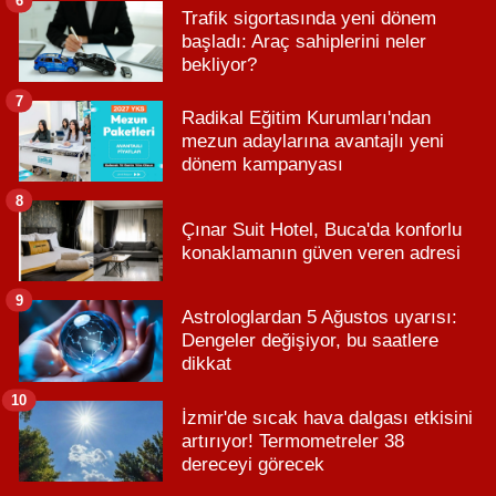
6
Trafik sigortasında yeni dönem
başladı: Araç sahiplerini neler
bekliyor?
7
Radikal Eğitim Kurumları'ndan
mezun adaylarına avantajlı yeni
dönem kampanyası
8
Çınar Suit Hotel, Buca'da konforlu
konaklamanın güven veren adresi
9
Astrologlardan 5 Ağustos uyarısı:
Dengeler değişiyor, bu saatlere
dikkat
10
İzmir'de sıcak hava dalgası etkisini
artırıyor! Termometreler 38
dereceyi görecek