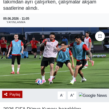
takımdan ayrı çalışırken, çalışmalar akşam
saatlerine alındı.
RESMİ REKLAM
09.06.2026 - 11:05
YAYINLANMA
Paylaş
-
+
A
A
2026 FIFA Dünya Kupası hazırlıkları