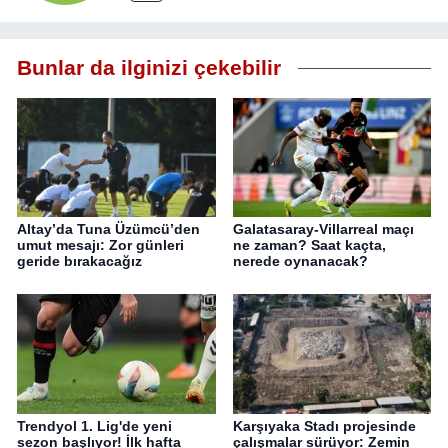
Bunlar da ilginizi çekebilir
Altay’da Tuna Üzümcü’den
Galatasaray-Villarreal maçı
umut mesajı: Zor günleri
ne zaman? Saat kaçta,
geride bırakacağız
nerede oynanacak?
Trendyol 1. Lig'de yeni
Karşıyaka Stadı projesinde
sezon başlıyor! İlk hafta
çalışmalar sürüyor: Zemin