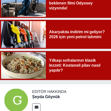
beklenen filmi Odyssey
vizyonda!
Akaryakıta indirim mi geliyor?
2026 için yeni petrol tahmini
Yılbaşı sofralarının klasik
lezzeti: Kestaneli pilav nasıl
yapılır?
EDITÖR HAKKINDA
Şeyda Göynük