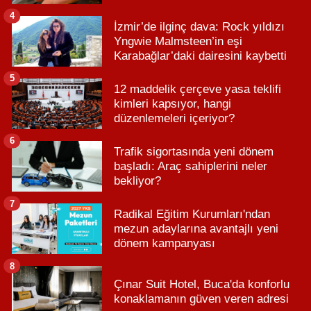
4
İzmir’de ilginç dava: Rock yıldızı
Yngwie Malmsteen’in eşi
Karabağlar’daki dairesini kaybetti
5
12 maddelik çerçeve yasa teklifi
kimleri kapsıyor, hangi
düzenlemeleri içeriyor?
6
Trafik sigortasında yeni dönem
başladı: Araç sahiplerini neler
bekliyor?
7
Radikal Eğitim Kurumları'ndan
mezun adaylarına avantajlı yeni
dönem kampanyası
8
Çınar Suit Hotel, Buca'da konforlu
konaklamanın güven veren adresi