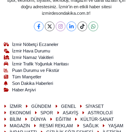
spor, ekonomi, siyaset, teknoloji, magazin ve daha fazlası için
doğru adrestesiniz. İzmir'in en etkili haber sitesi
izmirdesondakika.com.tr!
İzmir Nöbetçi Eczaneler
İzmir Hava Durumu
İzmir Namaz Vakitleri
İzmir Trafik Yoğunluk Haritası
Puan Durumu ve Fikstür
Tüm Manşetler
Son Dakika Haberleri
Haber Arşivi
İZMİR
GÜNDEM
GENEL
SİYASET
EKONOMİ
SPOR
ASAYİŞ
ASTROLOJİ
BİLİM
DÜNYA
EĞİTİM
KÜLTÜR-SANAT
MAGAZİN
RESMİ REKLAM
SAĞLIK
YAŞAM