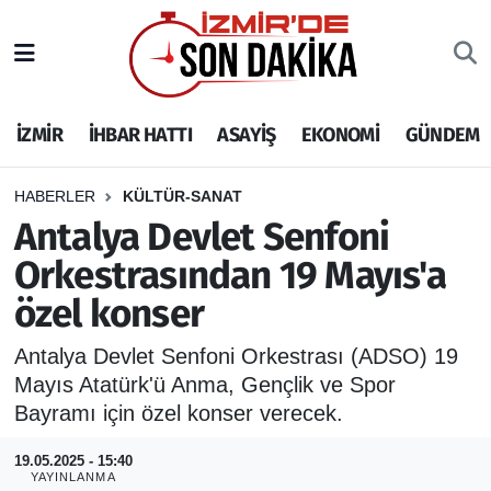
İZMİR
İzmir Nöbetçi Eczaneler
İZMİR
İHBAR HATTI
ASAYİŞ
EKONOMİ
GÜNDEM
İHBAR HATTI
İzmir Hava Durumu
DEPREM
İzmir Namaz Vakitleri
HABERLER
KÜLTÜR-SANAT
Antalya Devlet Senfoni
GENEL
İzmir Trafik Yoğunluk Haritası
Orkestrasından 19 Mayıs'a
özel konser
EKONOMİ
Puan Durumu ve Fikstür
Antalya Devlet Senfoni Orkestrası (ADSO) 19
SİYASET
Tüm Manşetler
Mayıs Atatürk'ü Anma, Gençlik ve Spor
Bayramı için özel konser verecek.
SPOR
Son Dakika Haberleri
19.05.2025 - 15:40
ASAYİŞ
Haber Arşivi
YAYINLANMA