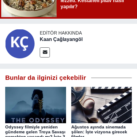
lezzeti: Kestaneli pilav nasıl
yapılır?
EDITÖR HAKKINDA
Kaan Çağlayangöl
Bunlar da ilginizi çekebilir
Odyssey filmiyle yeniden
Ağustos ayında sinemada
gündeme gelen Troya Savaşı
şölen: İşte vizyona girecek
gerçekten yaşandı mı? İşte 3
filmler