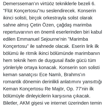
Demersseman'ın virtüöz tekniklerle bezeli 6.
"Flüt Konçertosu"nu seslendirecek. Konserin
ikinci solisti, birçok orkestrayla solist olarak
sahne almış Çetin Özen, çağdaş marimba
repertuvarının en önemli eserlerinden biri kabul
edilen Emmanuel Sejourne'nin "Marimba
Konçertosu" ile sahnede olacak. Eserin lirik ilk
bölümü ile ritmik ikinci bölümünde marimbanın
hem teknik hem de duygusal ifade gücü tüm
yönleriyle ortaya konacak. Konserin son solisti
keman sanatçısı Ece Namlı, Brahms'ın
romantik dönemin derinlikli anlatımını yansıttığı
Keman Konçertosu Re Majör, Op. 77'nin ilk
bölümüyle dinleyicilerin karşısına çıkacak.
Biletler, AKM gişesi ve internet üzerinden temin