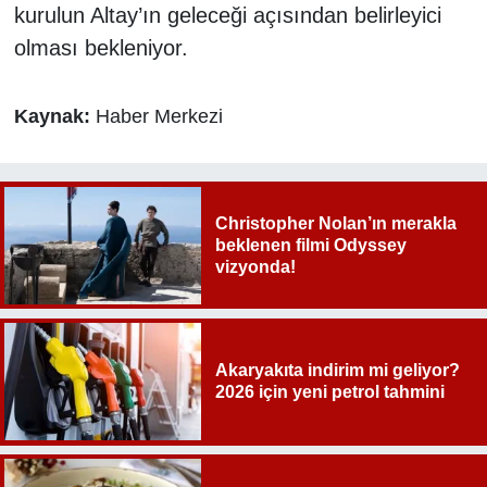
kurulun Altay’ın geleceği açısından belirleyici
olması bekleniyor.
Kaynak:
Haber Merkezi
Christopher Nolan’ın merakla
beklenen filmi Odyssey
vizyonda!
Akaryakıta indirim mi geliyor?
2026 için yeni petrol tahmini