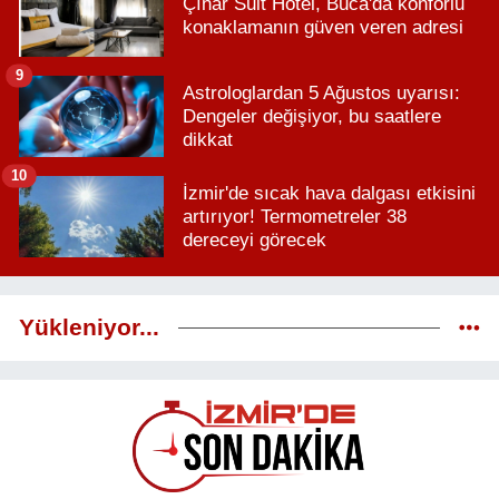
Çınar Suit Hotel, Buca'da konforlu
konaklamanın güven veren adresi
9
Astrologlardan 5 Ağustos uyarısı:
Dengeler değişiyor, bu saatlere
dikkat
10
İzmir'de sıcak hava dalgası etkisini
artırıyor! Termometreler 38
dereceyi görecek
Yükleniyor...