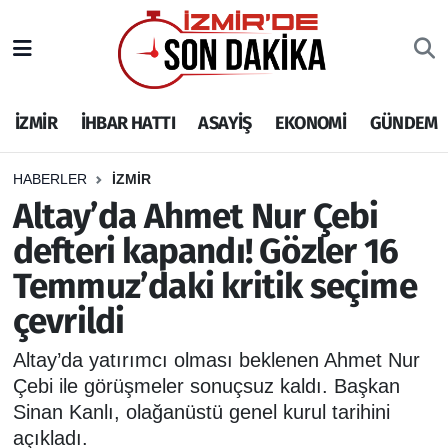
İZMİR
İzmir Nöbetçi Eczaneler
İZMİR
İHBAR HATTI
ASAYİŞ
EKONOMİ
GÜNDEM
İHBAR HATTI
İzmir Hava Durumu
DEPREM
İzmir Namaz Vakitleri
HABERLER
İZMİR
Altay’da Ahmet Nur Çebi
GENEL
İzmir Trafik Yoğunluk Haritası
defteri kapandı! Gözler 16
Temmuz’daki kritik seçime
EKONOMİ
Puan Durumu ve Fikstür
çevrildi
SİYASET
Tüm Manşetler
Altay’da yatırımcı olması beklenen Ahmet Nur
SPOR
Son Dakika Haberleri
Çebi ile görüşmeler sonuçsuz kaldı. Başkan
Sinan Kanlı, olağanüstü genel kurul tarihini
ASAYİŞ
Haber Arşivi
açıkladı.