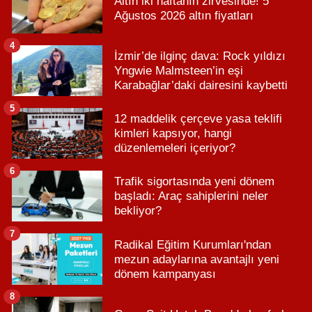
Altın iki haftanın zirvesinde! 5
Ağustos 2026 altın fiyatları
4
İzmir’de ilginç dava: Rock yıldızı
Yngwie Malmsteen’in eşi
Karabağlar’daki dairesini kaybetti
5
12 maddelik çerçeve yasa teklifi
kimleri kapsıyor, hangi
düzenlemeleri içeriyor?
6
Trafik sigortasında yeni dönem
başladı: Araç sahiplerini neler
bekliyor?
7
Radikal Eğitim Kurumları'ndan
mezun adaylarına avantajlı yeni
dönem kampanyası
8