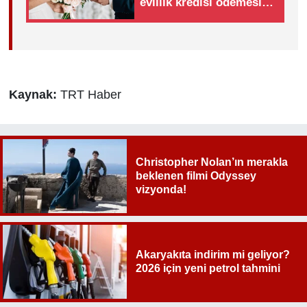
evlilik kredisi ödemesi
tamamlandı
Kaynak:
TRT Haber
Christopher Nolan’ın merakla
beklenen filmi Odyssey
vizyonda!
Akaryakıta indirim mi geliyor?
2026 için yeni petrol tahmini