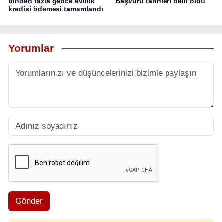
binden fazla gence evlilik
Başvuru tarihleri belli oldu
kredisi ödemesi tamamlandı
Yorumlar
Gönder