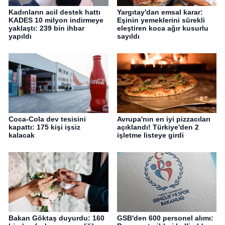
Kadınların acil destek hattı
Yargıtay'dan emsal karar:
KADES 10 milyon indirmeye
Eşinin yemeklerini sürekli
yaklaştı: 239 bin ihbar
eleştiren koca ağır kusurlu
yapıldı
sayıldı
Coca-Cola dev tesisini
Avrupa'nın en iyi pizzacıları
kapattı: 175 kişi işsiz
açıklandı! Türkiye'den 2
kalacak
işletme listeye girdi
Bakan Göktaş duyurdu: 160
GSB'den 600 personel alımı: