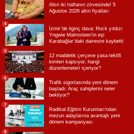
Altın iki haftanın zirvesinde! 5
Ağustos 2026 altın fiyatları
4
İzmir’de ilginç dava: Rock yıldızı
Yngwie Malmsteen’in eşi
Karabağlar’daki dairesini kaybetti
5
12 maddelik çerçeve yasa teklifi
kimleri kapsıyor, hangi
düzenlemeleri içeriyor?
6
Trafik sigortasında yeni dönem
başladı: Araç sahiplerini neler
bekliyor?
7
Radikal Eğitim Kurumları'ndan
mezun adaylarına avantajlı yeni
dönem kampanyası
8