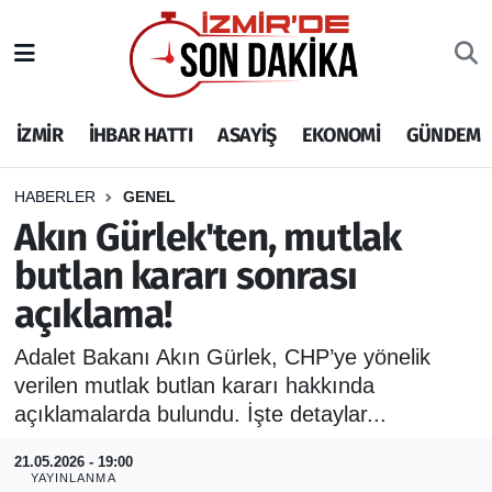
İZMİR
İzmir Nöbetçi Eczaneler
İZMİR
İHBAR HATTI
ASAYİŞ
EKONOMİ
GÜNDEM
İHBAR HATTI
İzmir Hava Durumu
DEPREM
İzmir Namaz Vakitleri
HABERLER
GENEL
Akın Gürlek'ten, mutlak
GENEL
İzmir Trafik Yoğunluk Haritası
butlan kararı sonrası
açıklama!
EKONOMİ
Puan Durumu ve Fikstür
Adalet Bakanı Akın Gürlek, CHP’ye yönelik
SİYASET
Tüm Manşetler
verilen mutlak butlan kararı hakkında
açıklamalarda bulundu. İşte detaylar...
SPOR
Son Dakika Haberleri
21.05.2026 - 19:00
ASAYİŞ
Haber Arşivi
YAYINLANMA