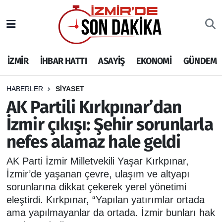
İZMİR
İzmir Nöbetçi Eczaneler
İZMİR
İHBAR HATTI
ASAYİŞ
EKONOMİ
GÜNDEM
İHBAR HATTI
İzmir Hava Durumu
DEPREM
İzmir Namaz Vakitleri
HABERLER
SİYASET
AK Partili Kırkpınar’dan
GENEL
İzmir Trafik Yoğunluk Haritası
İzmir çıkışı: Şehir sorunlarla
nefes alamaz hale geldi
EKONOMİ
Puan Durumu ve Fikstür
AK Parti İzmir Milletvekili Yaşar Kırkpınar,
SİYASET
Tüm Manşetler
İzmir’de yaşanan çevre, ulaşım ve altyapı
sorunlarına dikkat çekerek yerel yönetimi
SPOR
Son Dakika Haberleri
eleştirdi. Kırkpınar, “Yapılan yatırımlar ortada
ama yapılmayanlar da ortada. İzmir bunları hak
ASAYİŞ
Haber Arşivi