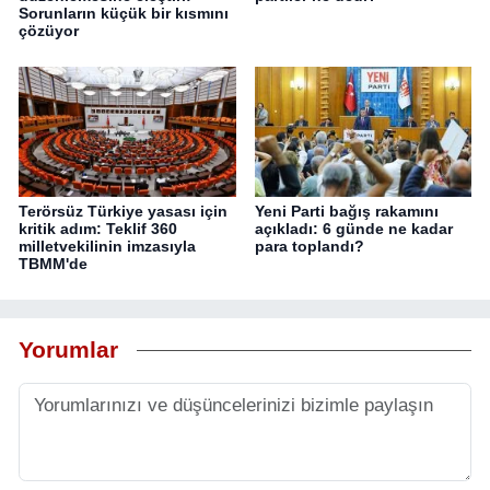
Sorunların küçük bir kısmını
çözüyor
Terörsüz Türkiye yasası için
Yeni Parti bağış rakamını
kritik adım: Teklif 360
açıkladı: 6 günde ne kadar
milletvekilinin imzasıyla
para toplandı?
TBMM'de
Yorumlar