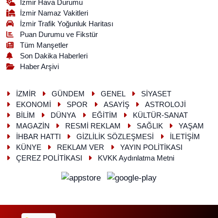
İzmir Hava Durumu
İzmir Namaz Vakitleri
İzmir Trafik Yoğunluk Haritası
Puan Durumu ve Fikstür
Tüm Manşetler
Son Dakika Haberleri
Haber Arşivi
İZMİR
GÜNDEM
GENEL
SİYASET
EKONOMİ
SPOR
ASAYİŞ
ASTROLOJİ
BİLİM
DÜNYA
EĞİTİM
KÜLTÜR-SANAT
MAGAZİN
RESMİ REKLAM
SAĞLIK
YAŞAM
İHBAR HATTI
GİZLİLİK SÖZLEŞMESİ
İLETİŞİM
KÜNYE
REKLAM VER
YAYIN POLİTİKASI
ÇEREZ POLİTİKASI
KVKK Aydınlatma Metni