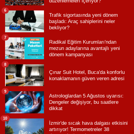
düzenlemeleri içeriyor?
6
Trafik sigortasında yeni dönem
başladı: Araç sahiplerini neler
bekliyor?
7
Radikal Eğitim Kurumları'ndan
mezun adaylarına avantajlı yeni
dönem kampanyası
8
Çınar Suit Hotel, Buca'da konforlu
konaklamanın güven veren adresi
9
Astrologlardan 5 Ağustos uyarısı:
Dengeler değişiyor, bu saatlere
dikkat
10
İzmir'de sıcak hava dalgası etkisini
artırıyor! Termometreler 38