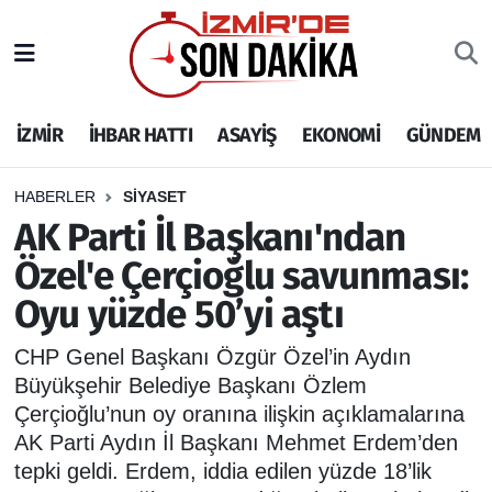
İZMİR
İzmir Nöbetçi Eczaneler
İZMİR
İHBAR HATTI
ASAYİŞ
EKONOMİ
GÜNDEM
İHBAR HATTI
İzmir Hava Durumu
DEPREM
İzmir Namaz Vakitleri
HABERLER
SİYASET
AK Parti İl Başkanı'ndan
GENEL
İzmir Trafik Yoğunluk Haritası
Özel'e Çerçioğlu savunması:
Oyu yüzde 50’yi aştı
EKONOMİ
Puan Durumu ve Fikstür
CHP Genel Başkanı Özgür Özel’in Aydın
SİYASET
Tüm Manşetler
Büyükşehir Belediye Başkanı Özlem
Çerçioğlu’nun oy oranına ilişkin açıklamalarına
SPOR
Son Dakika Haberleri
AK Parti Aydın İl Başkanı Mehmet Erdem’den
tepki geldi. Erdem, iddia edilen yüzde 18’lik
ASAYİŞ
Haber Arşivi