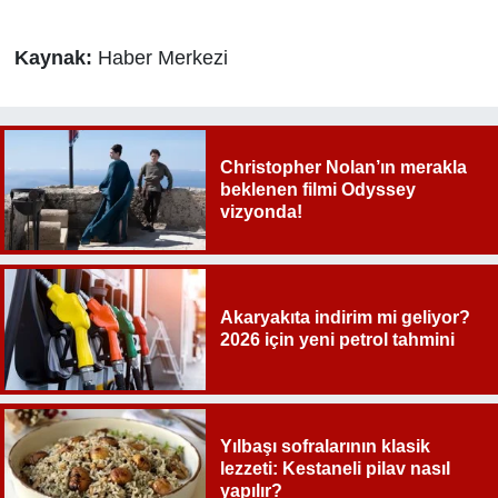
Kaynak:
Haber Merkezi
Christopher Nolan’ın merakla
beklenen filmi Odyssey
vizyonda!
Akaryakıta indirim mi geliyor?
2026 için yeni petrol tahmini
Yılbaşı sofralarının klasik
lezzeti: Kestaneli pilav nasıl
yapılır?