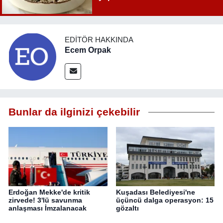
EDITÖR HAKKINDA
Ecem Orpak
Bunlar da ilginizi çekebilir
Erdoğan Mekke'de kritik
Kuşadası Belediyesi'ne
zirvede! 3'lü savunma
üçüncü dalga operasyon: 15
anlaşması İmzalanacak
gözaltı