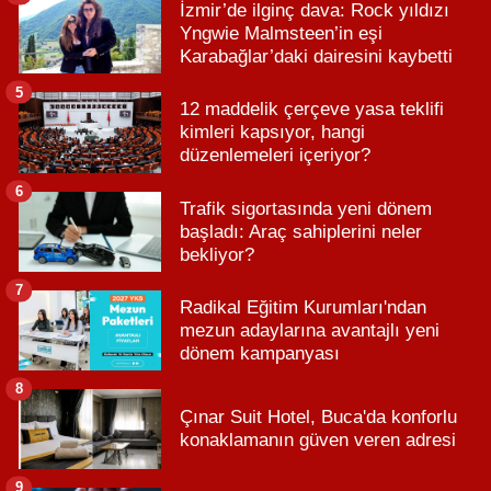
İzmir’de ilginç dava: Rock yıldızı
Yngwie Malmsteen’in eşi
Karabağlar’daki dairesini kaybetti
5
12 maddelik çerçeve yasa teklifi
kimleri kapsıyor, hangi
düzenlemeleri içeriyor?
6
Trafik sigortasında yeni dönem
başladı: Araç sahiplerini neler
bekliyor?
7
Radikal Eğitim Kurumları'ndan
mezun adaylarına avantajlı yeni
dönem kampanyası
8
Çınar Suit Hotel, Buca'da konforlu
konaklamanın güven veren adresi
9