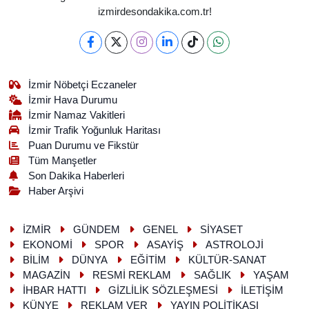
izmirdesondakika.com.tr!
İzmir Nöbetçi Eczaneler
İzmir Hava Durumu
İzmir Namaz Vakitleri
İzmir Trafik Yoğunluk Haritası
Puan Durumu ve Fikstür
Tüm Manşetler
Son Dakika Haberleri
Haber Arşivi
İZMİR
GÜNDEM
GENEL
SİYASET
EKONOMİ
SPOR
ASAYİŞ
ASTROLOJİ
BİLİM
DÜNYA
EĞİTİM
KÜLTÜR-SANAT
MAGAZİN
RESMİ REKLAM
SAĞLIK
YAŞAM
İHBAR HATTI
GİZLİLİK SÖZLEŞMESİ
İLETİŞİM
KÜNYE
REKLAM VER
YAYIN POLİTİKASI