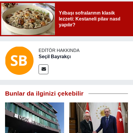
Yılbaşı sofralarının klasik
lezzeti: Kestaneli pilav nasıl
yapılır?
EDITÖR HAKKINDA
Seçil Bayrakçı
Bunlar da ilginizi çekebilir