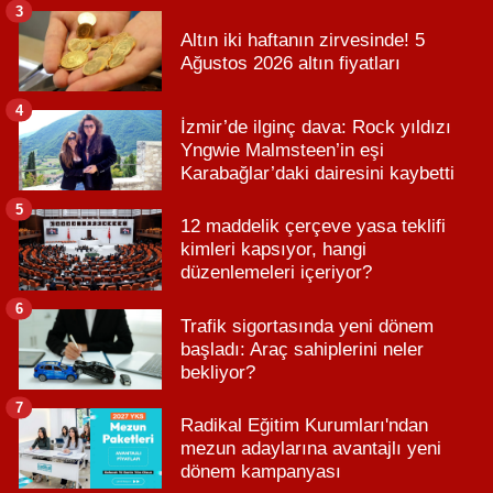
3
Altın iki haftanın zirvesinde! 5
Ağustos 2026 altın fiyatları
4
İzmir’de ilginç dava: Rock yıldızı
Yngwie Malmsteen’in eşi
Karabağlar’daki dairesini kaybetti
5
12 maddelik çerçeve yasa teklifi
kimleri kapsıyor, hangi
düzenlemeleri içeriyor?
6
Trafik sigortasında yeni dönem
başladı: Araç sahiplerini neler
bekliyor?
7
Radikal Eğitim Kurumları'ndan
mezun adaylarına avantajlı yeni
dönem kampanyası