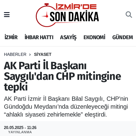
İZMİR
İzmir Nöbetçi Eczaneler
İZMİR
İHBAR HATTI
ASAYİŞ
EKONOMİ
GÜNDEM
İHBAR HATTI
İzmir Hava Durumu
DEPREM
İzmir Namaz Vakitleri
HABERLER
SİYASET
AK Parti İl Başkanı
GENEL
İzmir Trafik Yoğunluk Haritası
Saygılı'dan CHP mitingine
tepki
EKONOMİ
Puan Durumu ve Fikstür
AK Parti İzmir İl Başkanı Bilal Saygılı, CHP’nin
SİYASET
Tüm Manşetler
Gündoğdu Meydanı’nda düzenleyeceği mitingi
“ahlaklı siyaseti zehirlemekle” eleştirdi.
SPOR
Son Dakika Haberleri
20.05.2025 - 11:26
ASAYİŞ
Haber Arşivi
YAYINLANMA