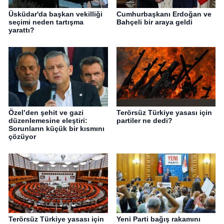
Üsküdar'da başkan vekilliği
Cumhurbaşkanı Erdoğan ve
seçimi neden tartışma
Bahçeli bir araya geldi
yarattı?
Özel’den şehit ve gazi
Terörsüz Türkiye yasası için
düzenlemesine eleştiri:
partiler ne dedi?
Sorunların küçük bir kısmını
çözüyor
Terörsüz Türkiye yasası için
Yeni Parti bağış rakamını