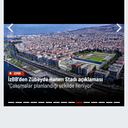
RESMİ REKLAM
11
1
2
3
4
5
6
7
8
9
10
12
13
14
15