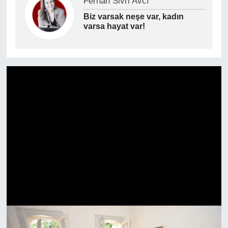
Dr. Gülören Tunca
Özgüven: İçimizdeki süper güç