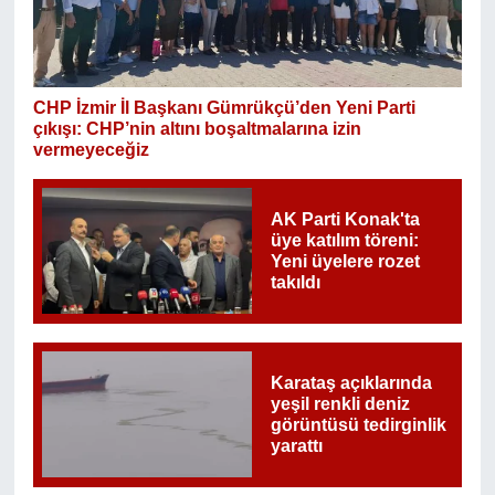
CHP İzmir İl Başkanı Gümrükçü’den Yeni Parti
çıkışı: CHP’nin altını boşaltmalarına izin
vermeyeceğiz
AK Parti Konak'ta
üye katılım töreni:
Yeni üyelere rozet
takıldı
Karataş açıklarında
yeşil renkli deniz
görüntüsü tedirginlik
yarattı