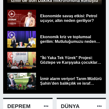
İzmir'de Son Dakika mikrofonuna konuştu
Ekonomide savaş etkisi: Petrol
uçuyor, altın neden geriliyor?
Ekonomik kriz ve toplumsal
gerilim: Mutluluğumuzu neden
kaybediyoruz, nasıl geri
kazanırız?
"İki Yaka Tek Yürek" Projesi:
Göztepe ve Karşıyaka çocuklar
için el ele!
İzmir alarm veriyor! Tarım Müdürü
Şahin’den balıkçılık ve israf
konusunda kritik uyarı
DEPREM
DÜNYA