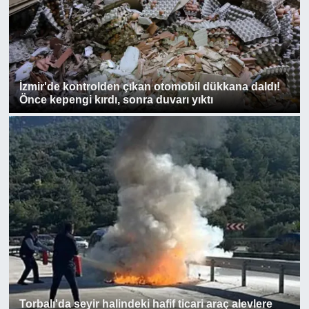
İzmir'de kontrolden çıkan otomobil dükkana daldı!
Önce kepengi kırdı, sonra duvarı yıktı
Torbalı'da seyir halindeki hafif ticari araç alevlere