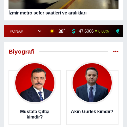
İzmir metro sefer saatleri ve aralıkları
°
38
47,6006
5
0.06
%
Biyografi
Mustafa Çiftçi
Akın Gürlek kimdir?
kimdir?