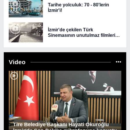
Tarihe yolculuk: 70 - 80'lerin
İzmir'i!
İzmir'de çekilen Türk
Sinemasının unutulmaz filmlerini
biliyor musunuz?
Video
Tire Belediye Başkanı Hayati Okuroğlu