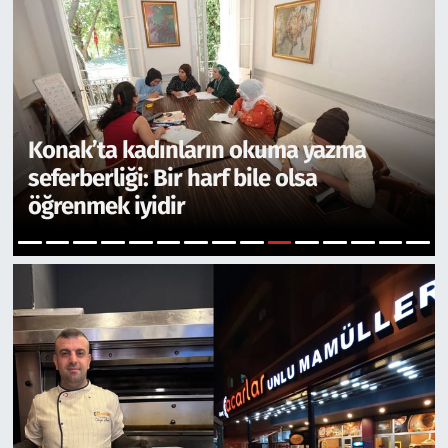
Seferihisar’da orman yangınlarına
karşı “SAK uyarıyor”
11
1
2
3
4
5
6
7
8
9
10
12
13
14
15