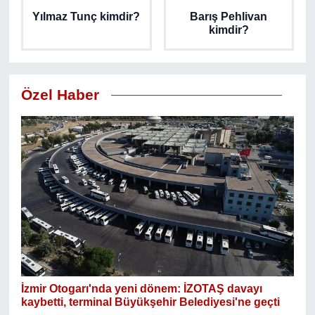
Yılmaz Tunç kimdir?
Barış Pehlivan
kimdir?
Özel Haber
İzmir Otogarı'nda yeni dönem: İZOTAŞ davayı
kaybetti, terminal Büyükşehir Belediyesi'ne geçti