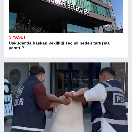
SİYASET
Sİ
Üsküdar'da başkan vekilliği seçimi neden tartışma
Cu
yarattı?