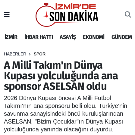
İZMİR
İzmir Nöbetçi Eczaneler
İZMİR
İHBAR HATTI
ASAYİŞ
EKONOMİ
GÜNDEM
İHBAR HATTI
İzmir Hava Durumu
DEPREM
İzmir Namaz Vakitleri
HABERLER
SPOR
A Milli Takım'ın Dünya
GENEL
İzmir Trafik Yoğunluk Haritası
Kupası yolculuğunda ana
sponsor ASELSAN oldu
EKONOMİ
Puan Durumu ve Fikstür
2026 Dünya Kupası öncesi A Milli Futbol
SİYASET
Tüm Manşetler
Takımı'nın ana sponsoru belli oldu. Türkiye'nin
savunma sanayisindeki öncü kuruluşlarından
SPOR
Son Dakika Haberleri
ASELSAN, "Bizim Çocuklar"ın Dünya Kupası
yolculuğunda yanında olacağını duyurdu.
ASAYİŞ
Haber Arşivi