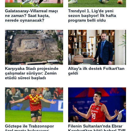
Galatasaray-Villarreal maçı
Trendyol 1. Lig'de yeni
ne zaman? Saat kaçta,
sezon başlıyor! İlk hafta
nerede oynanacak?
programı belli oldu
Karşıyaka Stadı projesinde
Altay'a ilk destek Folkart'tan
çalışmalar sürüyor: Zemin
geldi
etüdü süreci başladı
Göztepe ile Trabzonspor
Filenin Sultanları'nda Ebrar
özel maçta buluşuyor:
Karakurt'tan kötü haber! TVF