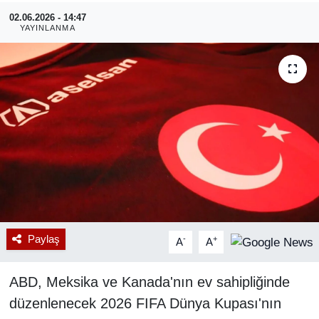
02.06.2026 - 14:47
RESMİ REKLAM
YAYINLANMA
Paylaş
-
+
A
A
ABD, Meksika ve Kanada'nın ev sahipliğinde
düzenlenecek 2026 FIFA Dünya Kupası'nın