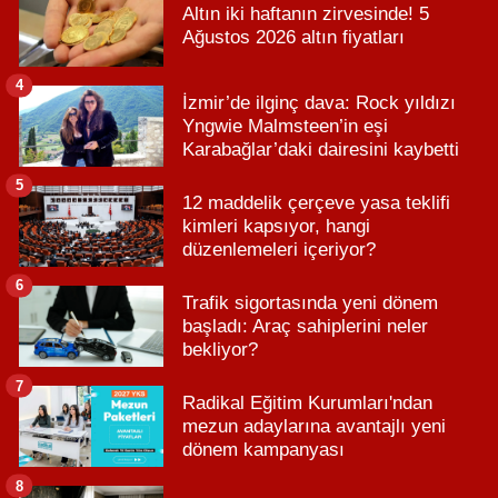
Altın iki haftanın zirvesinde! 5
Ağustos 2026 altın fiyatları
4
İzmir’de ilginç dava: Rock yıldızı
Yngwie Malmsteen’in eşi
Karabağlar’daki dairesini kaybetti
5
12 maddelik çerçeve yasa teklifi
kimleri kapsıyor, hangi
düzenlemeleri içeriyor?
6
Trafik sigortasında yeni dönem
başladı: Araç sahiplerini neler
bekliyor?
7
Radikal Eğitim Kurumları'ndan
mezun adaylarına avantajlı yeni
dönem kampanyası
8