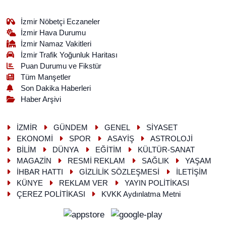
İzmir Nöbetçi Eczaneler
İzmir Hava Durumu
İzmir Namaz Vakitleri
İzmir Trafik Yoğunluk Haritası
Puan Durumu ve Fikstür
Tüm Manşetler
Son Dakika Haberleri
Haber Arşivi
İZMİR
GÜNDEM
GENEL
SİYASET
EKONOMİ
SPOR
ASAYİŞ
ASTROLOJİ
BİLİM
DÜNYA
EĞİTİM
KÜLTÜR-SANAT
MAGAZİN
RESMİ REKLAM
SAĞLIK
YAŞAM
İHBAR HATTI
GİZLİLİK SÖZLEŞMESİ
İLETİŞİM
KÜNYE
REKLAM VER
YAYIN POLİTİKASI
ÇEREZ POLİTİKASI
KVKK Aydınlatma Metni