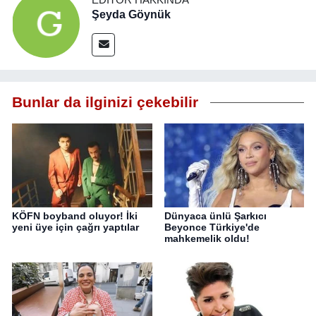
Şeyda Göynük
Bunlar da ilginizi çekebilir
KÖFN boyband oluyor! İki
Dünyaca ünlü Şarkıcı
yeni üye için çağrı yaptılar
Beyonce Türkiye'de
mahkemelik oldu!