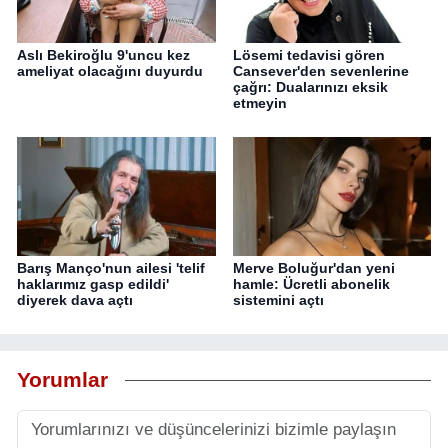
Aslı Bekiroğlu 9'uncu kez
Lösemi tedavisi gören
ameliyat olacağını duyurdu
Cansever'den sevenlerine
çağrı: Dualarınızı eksik
etmeyin
Barış Manço'nun ailesi 'telif
Merve Boluğur'dan yeni
haklarımız gasp edildi'
hamle: Ücretli abonelik
diyerek dava açtı
sistemini açtı
Yorumlar