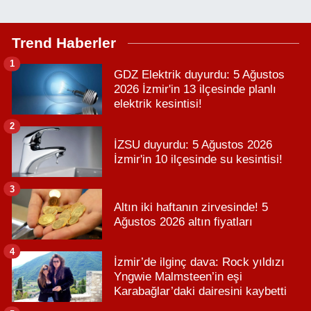
Trend Haberler
1
GDZ Elektrik duyurdu: 5 Ağustos
2026 İzmir'in 13 ilçesinde planlı
elektrik kesintisi!
2
İZSU duyurdu: 5 Ağustos 2026
İzmir'in 10 ilçesinde su kesintisi!
3
Altın iki haftanın zirvesinde! 5
Ağustos 2026 altın fiyatları
4
İzmir’de ilginç dava: Rock yıldızı
Yngwie Malmsteen’in eşi
Karabağlar’daki dairesini kaybetti