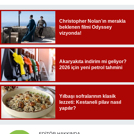
Christopher Nolan’ın merakla
beklenen filmi Odyssey
vizyonda!
Akaryakıta indirim mi geliyor?
2026 için yeni petrol tahmini
Yılbaşı sofralarının klasik
lezzeti: Kestaneli pilav nasıl
yapılır?
EDITÖR HAKKINDA