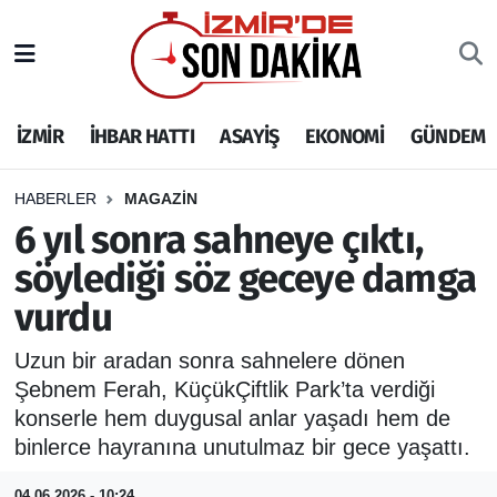
İZMİR
İzmir Nöbetçi Eczaneler
İZMİR
İHBAR HATTI
ASAYİŞ
EKONOMİ
GÜNDEM
İHBAR HATTI
İzmir Hava Durumu
DEPREM
İzmir Namaz Vakitleri
HABERLER
MAGAZİN
6 yıl sonra sahneye çıktı,
GENEL
İzmir Trafik Yoğunluk Haritası
söylediği söz geceye damga
vurdu
EKONOMİ
Puan Durumu ve Fikstür
Uzun bir aradan sonra sahnelere dönen
SİYASET
Tüm Manşetler
Şebnem Ferah, KüçükÇiftlik Park’ta verdiği
konserle hem duygusal anlar yaşadı hem de
SPOR
Son Dakika Haberleri
binlerce hayranına unutulmaz bir gece yaşattı.
ASAYİŞ
Haber Arşivi
04.06.2026 - 10:24