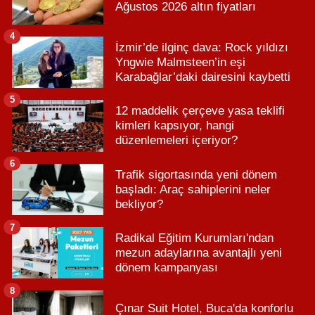
Ağustos 2026 altın fiyatları
4
İzmir’de ilginç dava: Rock yıldızı
Yngwie Malmsteen’in eşi
Karabağlar’daki dairesini kaybetti
5
12 maddelik çerçeve yasa teklifi
kimleri kapsıyor, hangi
düzenlemeleri içeriyor?
6
Trafik sigortasında yeni dönem
başladı: Araç sahiplerini neler
bekliyor?
7
Radikal Eğitim Kurumları'ndan
mezun adaylarına avantajlı yeni
dönem kampanyası
8
Çınar Suit Hotel, Buca'da konforlu