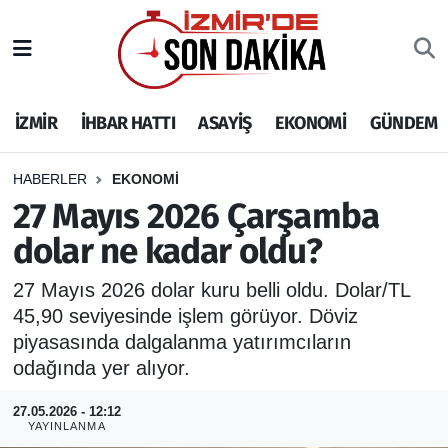
İZMİR
İzmir Nöbetçi Eczaneler
İZMİR
İHBAR HATTI
ASAYİŞ
EKONOMİ
GÜNDEM
İHBAR HATTI
İzmir Hava Durumu
DEPREM
İzmir Namaz Vakitleri
HABERLER
EKONOMİ
27 Mayıs 2026 Çarşamba
GENEL
İzmir Trafik Yoğunluk Haritası
dolar ne kadar oldu?
EKONOMİ
Puan Durumu ve Fikstür
27 Mayıs 2026 dolar kuru belli oldu. Dolar/TL
45,90 seviyesinde işlem görüyor. Döviz
SİYASET
Tüm Manşetler
piyasasında dalgalanma yatırımcıların
odağında yer alıyor.
SPOR
Son Dakika Haberleri
27.05.2026 - 12:12
YAYINLANMA
ASAYİŞ
Haber Arşivi