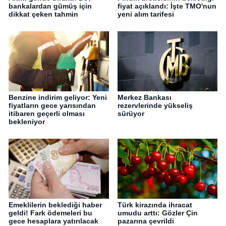
bankalardan gümüş için
fiyat açıklandı: İşte TMO'nun
dikkat çeken tahmin
yeni alım tarifesi
Benzine indirim geliyor: Yeni
Merkez Bankası
fiyatların gece yarısından
rezervlerinde yükseliş
itibaren geçerli olması
sürüyor
bekleniyor
Emeklilerin beklediği haber
Türk kirazında ihracat
geldi! Fark ödemeleri bu
umudu arttı: Gözler Çin
gece hesaplara yatırılacak
pazarına çevrildi