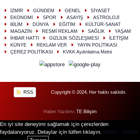
İZMİR
GÜNDEM
GENEL
SİYASET
EKONOMİ
SPOR
ASAYİŞ
ASTROLOJİ
BİLİM
DÜNYA
EĞİTİM
KÜLTÜR-SANAT
MAGAZİN
RESMİ REKLAM
SAĞLIK
YAŞAM
İHBAR HATTI
GİZLİLİK SÖZLEŞMESİ
İLETİŞİM
KÜNYE
REKLAM VER
YAYIN POLİTİKASI
ÇEREZ POLİTİKASI
KVKK Aydınlatma Metni
RSS
Copyright © 2024. Her hakkı saklıdır.
Haber Yazılımı:
TE Bilişim
En iyi site deneyimi sağlamak için çerezlerden
faydalanıyoruz. Detaylar için lütfen tıklayın.
KVKK - Gizlilik