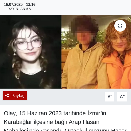
16.07.2025 - 13:16
YAYINLANMA
RESMİ REKLAM
Paylaş
-
+
A
A
Olay, 15 Haziran 2023 tarihinde İzmir’in
Karabağlar ilçesine bağlı Arap Hasan
Mahallesi’nde yaşandı. Ortaokul mezunu Hacer