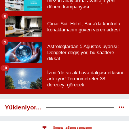
mezun adaylarına avantajlı yeni
dönem kampanyası
8
Çınar Suit Hotel, Buca'da konforlu
konaklamanın güven veren adresi
9
Astrologlardan 5 Ağustos uyarısı:
Dengeler değişiyor, bu saatlere
dikkat
10
İzmir'de sıcak hava dalgası etkisini
artırıyor! Termometreler 38
dereceyi görecek
Yükleniyor...