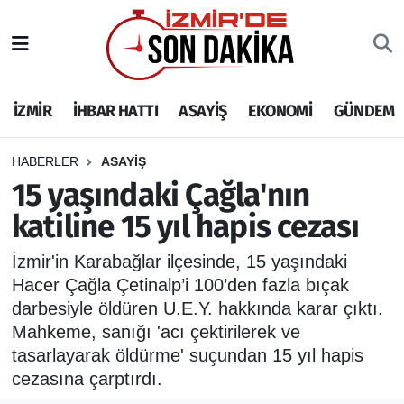
İZMİR
İzmir Nöbetçi Eczaneler
İZMİR
İHBAR HATTI
ASAYİŞ
EKONOMİ
GÜNDEM
İHBAR HATTI
İzmir Hava Durumu
DEPREM
İzmir Namaz Vakitleri
HABERLER
ASAYİŞ
15 yaşındaki Çağla'nın
GENEL
İzmir Trafik Yoğunluk Haritası
katiline 15 yıl hapis cezası
EKONOMİ
Puan Durumu ve Fikstür
İzmir'in Karabağlar ilçesinde, 15 yaşındaki
Hacer Çağla Çetinalp’i 100’den fazla bıçak
SİYASET
Tüm Manşetler
darbesiyle öldüren U.E.Y. hakkında karar çıktı.
Mahkeme, sanığı 'acı çektirilerek ve
SPOR
Son Dakika Haberleri
tasarlayarak öldürme' suçundan 15 yıl hapis
cezasına çarptırdı.
ASAYİŞ
Haber Arşivi