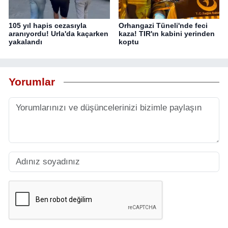
105 yıl hapis cezasıyla
Orhangazi Tüneli'nde feci
aranıyordu! Urla'da kaçarken
kaza! TIR'ın kabini yerinden
yakalandı
koptu
Yorumlar