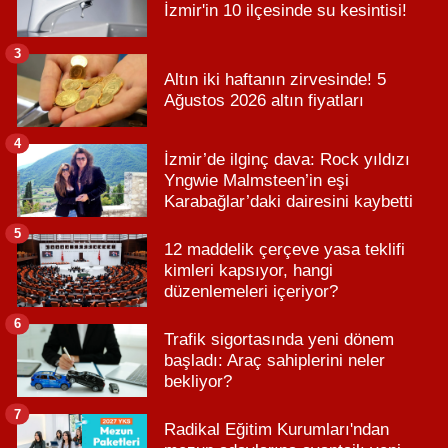
İzmir'in 10 ilçesinde su kesintisi!
3
Altın iki haftanın zirvesinde! 5
Ağustos 2026 altın fiyatları
4
İzmir’de ilginç dava: Rock yıldızı
Yngwie Malmsteen’in eşi
Karabağlar’daki dairesini kaybetti
5
12 maddelik çerçeve yasa teklifi
kimleri kapsıyor, hangi
düzenlemeleri içeriyor?
6
Trafik sigortasında yeni dönem
başladı: Araç sahiplerini neler
bekliyor?
7
Radikal Eğitim Kurumları'ndan