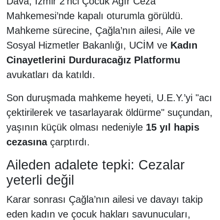
Dava, İzmir 2’nci Çocuk Ağır Ceza
Mahkemesi’nde kapalı oturumla görüldü.
Mahkeme sürecine, Çağla’nın ailesi, Aile ve
Sosyal Hizmetler Bakanlığı, UCİM ve
Kadın
Cinayetlerini Durduracağız Platformu
avukatları da katıldı.
Son duruşmada mahkeme heyeti, U.E.Y.’yi "acı
çektirilerek ve tasarlayarak öldürme" suçundan,
yaşının küçük olması nedeniyle
15 yıl hapis
cezasına
çarptırdı.
Aileden adalete tepki: Cezalar
yeterli değil
Karar sonrası Çağla’nın ailesi ve davayı takip
eden kadın ve çocuk hakları savunucuları,