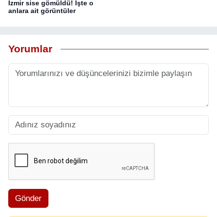
İzmir sise gömüldü! İşte o
anlara ait görüntüler
Yorumlar
Gönder