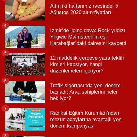
Altın iki haftanın zirvesinde! 5
Ağustos 2026 altın fiyatları
4
İzmir’de ilginç dava: Rock yıldızı
Yngwie Malmsteen’in eşi
Karabağlar’daki dairesini kaybetti
5
12 maddelik çerçeve yasa teklifi
kimleri kapsıyor, hangi
düzenlemeleri içeriyor?
6
Trafik sigortasında yeni dönem
başladı: Araç sahiplerini neler
bekliyor?
7
Radikal Eğitim Kurumları'ndan
mezun adaylarına avantajlı yeni
dönem kampanyası
8