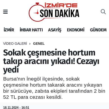
İZMİR
İzmir Nöbetçi Eczaneler
İZMİR
İHBAR HATTI
ASAYİŞ
EKONOMİ
GÜNDEM
İHBAR HATTI
İzmir Hava Durumu
DEPREM
İzmir Namaz Vakitleri
VIDEO GALERI
GENEL
Sokak çeşmesine hortum
GENEL
İzmir Trafik Yoğunluk Haritası
takıp aracını yıkadı! Cezayı
yedi
EKONOMİ
Puan Durumu ve Fikstür
Bursa'nın İnegöl ilçesinde, sokak
SİYASET
Tüm Manşetler
çeşmesine hortum takarak aracını yıkayan
bir sürücüye, zabıta ekipleri tarafından 2 bin
SPOR
Son Dakika Haberleri
52 TL para cezası kesildi.
ASAYİŞ
Haber Arşivi
18.11.2024 - 16:51