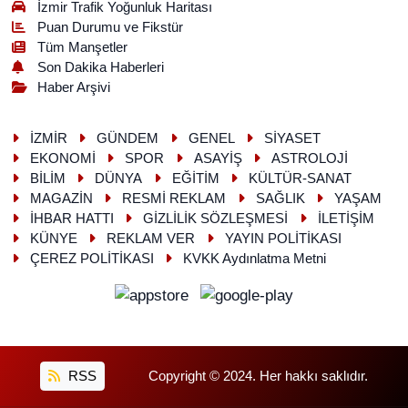
İzmir Trafik Yoğunluk Haritası
Puan Durumu ve Fikstür
Tüm Manşetler
Son Dakika Haberleri
Haber Arşivi
İZMİR
GÜNDEM
GENEL
SİYASET
EKONOMİ
SPOR
ASAYİŞ
ASTROLOJİ
BİLİM
DÜNYA
EĞİTİM
KÜLTÜR-SANAT
MAGAZİN
RESMİ REKLAM
SAĞLIK
YAŞAM
İHBAR HATTI
GİZLİLİK SÖZLEŞMESİ
İLETİŞİM
KÜNYE
REKLAM VER
YAYIN POLİTİKASI
ÇEREZ POLİTİKASI
KVKK Aydınlatma Metni
RSS
Copyright © 2024. Her hakkı saklıdır.