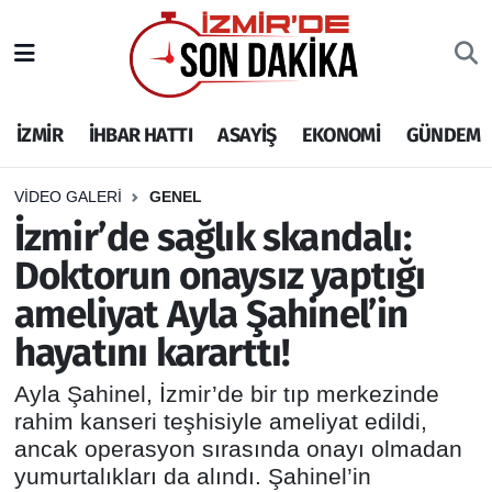
İZMİR
İzmir Nöbetçi Eczaneler
İZMİR
İHBAR HATTI
ASAYİŞ
EKONOMİ
GÜNDEM
İHBAR HATTI
İzmir Hava Durumu
DEPREM
İzmir Namaz Vakitleri
VIDEO GALERI
GENEL
İzmir’de sağlık skandalı:
GENEL
İzmir Trafik Yoğunluk Haritası
Doktorun onaysız yaptığı
ameliyat Ayla Şahinel’in
EKONOMİ
Puan Durumu ve Fikstür
hayatını kararttı!
SİYASET
Tüm Manşetler
Ayla Şahinel, İzmir’de bir tıp merkezinde
rahim kanseri teşhisiyle ameliyat edildi,
SPOR
Son Dakika Haberleri
ancak operasyon sırasında onayı olmadan
yumurtalıkları da alındı. Şahinel’in
ASAYİŞ
Haber Arşivi