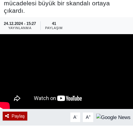
mücadelesi büyük bir skandalı ortaya
çıkardı.
RESMİ REKLAM
24.12.2024 - 15:27
41
YAYINLANMA
PAYLAŞIM
Paylaş
-
+
A
A