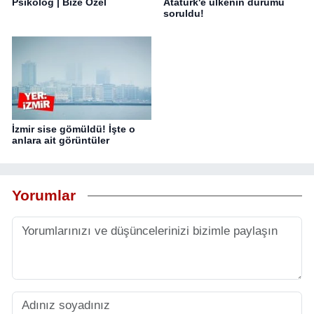
Psikolog | Bize Özel
Atatürk'e ülkenin durumu
soruldu!
İzmir sise gömüldü! İşte o
anlara ait görüntüler
Yorumlar