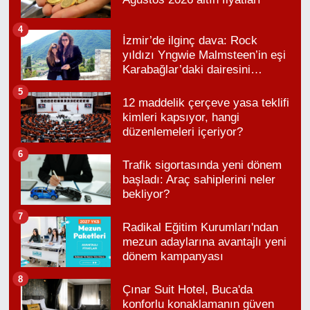
4
İzmir’de ilginç dava: Rock
yıldızı Yngwie Malmsteen’in eşi
Karabağlar’daki dairesini
kaybetti
5
12 maddelik çerçeve yasa teklifi
kimleri kapsıyor, hangi
düzenlemeleri içeriyor?
6
Trafik sigortasında yeni dönem
başladı: Araç sahiplerini neler
bekliyor?
7
Radikal Eğitim Kurumları'ndan
mezun adaylarına avantajlı yeni
dönem kampanyası
8
Çınar Suit Hotel, Buca'da
konforlu konaklamanın güven