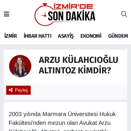
İZMİR
İzmir Nöbetçi Eczaneler
İZMİR
İHBAR HATTI
ASAYİŞ
EKONOMİ
GÜNDEM
İHBAR HATTI
İzmir Hava Durumu
DEPREM
İzmir Namaz Vakitleri
ARZU KÜLAHCIOĞLU
GENEL
İzmir Trafik Yoğunluk Haritası
ALTINTOZ KIMDIR?
EKONOMİ
Puan Durumu ve Fikstür
Paylaş
SİYASET
Tüm Manşetler
SPOR
Son Dakika Haberleri
2003 yılında Marmara Üniversitesi Hukuk
Fakültesi’nden mezun olan Avukat Arzu
ASAYİŞ
Haber Arşivi